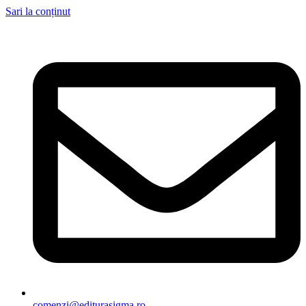
Sari la conținut
comenzi@editurasigma.ro