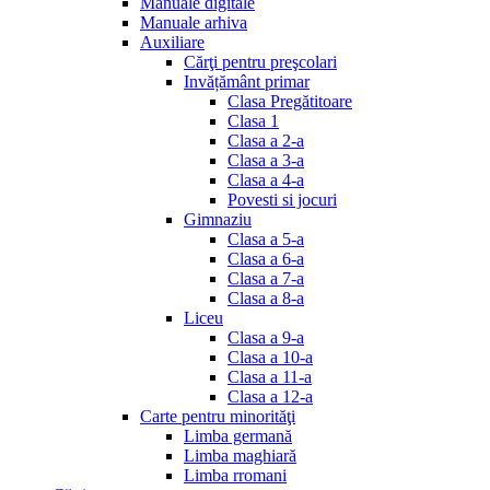
Manuale digitale
Manuale arhiva
Auxiliare
Cărţi pentru preşcolari
Invățământ primar
Clasa Pregătitoare
Clasa 1
Clasa a 2-a
Clasa a 3-a
Clasa a 4-a
Povesti si jocuri
Gimnaziu
Clasa a 5-a
Clasa a 6-a
Clasa a 7-a
Clasa a 8-a
Liceu
Clasa a 9-a
Clasa a 10-a
Clasa a 11-a
Clasa a 12-a
Carte pentru minorităţi
Limba germană
Limba maghiară
Limba rromani