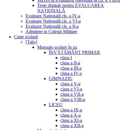
Succes la Evaluarea Națională la cls. a VIII-a
Teste digitale pentru EVALUAREA
NAȚIONALĂ
Evaluare Naţională cls. a IV-a
Evaluare Naţională cls. a VI-a
Evaluare Naţională cls. a II-a
Admitere in Colegii Militare
Carte şcolară
[Tabs]
Manuale şcolare în uz
ÎNVĂȚĂMÂNT PRIMAR
clasa I
clasa a II-a
clasa a III-a
clasa a IV-a
GIMNAZIU
clasa a V-a
clasa a VI-a
clasa a VII-a
clasa a VIII-a
LICEU
clasa a IX-a
clasa a X-a
clasa a XI-a
clasa a XII-a