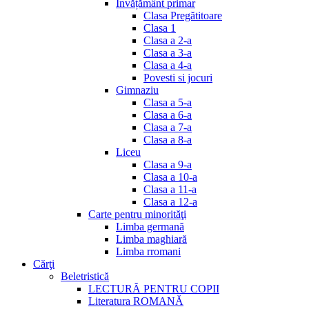
Invățământ primar
Clasa Pregătitoare
Clasa 1
Clasa a 2-a
Clasa a 3-a
Clasa a 4-a
Povesti si jocuri
Gimnaziu
Clasa a 5-a
Clasa a 6-a
Clasa a 7-a
Clasa a 8-a
Liceu
Clasa a 9-a
Clasa a 10-a
Clasa a 11-a
Clasa a 12-a
Carte pentru minorităţi
Limba germană
Limba maghiară
Limba rromani
Cărţi
Beletristică
LECTURĂ PENTRU COPII
Literatura ROMANĂ