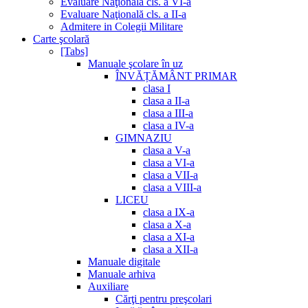
Evaluare Naţională cls. a VI-a
Evaluare Naţională cls. a II-a
Admitere in Colegii Militare
Carte şcolară
[Tabs]
Manuale şcolare în uz
ÎNVĂȚĂMÂNT PRIMAR
clasa I
clasa a II-a
clasa a III-a
clasa a IV-a
GIMNAZIU
clasa a V-a
clasa a VI-a
clasa a VII-a
clasa a VIII-a
LICEU
clasa a IX-a
clasa a X-a
clasa a XI-a
clasa a XII-a
Manuale digitale
Manuale arhiva
Auxiliare
Cărţi pentru preşcolari