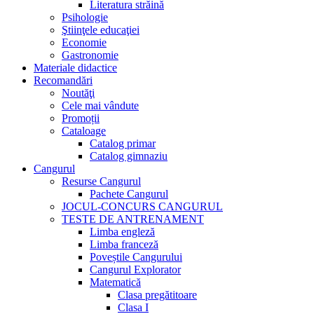
Literatura străină
Psihologie
Ştiinţele educaţiei
Economie
Gastronomie
Materiale didactice
Recomandări
Noutăţi
Cele mai vândute
Promoții
Cataloage
Catalog primar
Catalog gimnaziu
Cangurul
Resurse Cangurul
Pachete Cangurul
JOCUL-CONCURS CANGURUL
TESTE DE ANTRENAMENT
Limba engleză
Limba franceză
Poveștile Cangurului
Cangurul Explorator
Matematică
Clasa pregătitoare
Clasa I