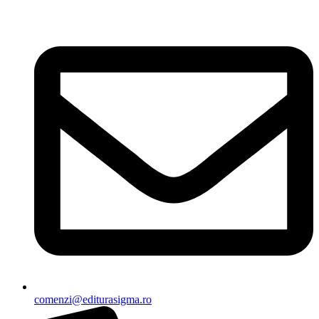
Sari
la
conținut
comenzi@editurasigma.ro