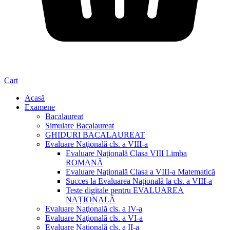
Cart
Acasă
Examene
Bacalaureat
Simulare Bacalaureat
GHIDURI BACALAUREAT
Evaluare Naţională cls. a VIII-a
Evaluare Naţională Clasa VIII Limba
ROMANĂ
Evaluare Naţională Clasa a VIII-a Matematică
Succes la Evaluarea Națională la cls. a VIII-a
Teste digitale pentru EVALUAREA
NAȚIONALĂ
Evaluare Naţională cls. a IV-a
Evaluare Naţională cls. a VI-a
Evaluare Naţională cls. a II-a