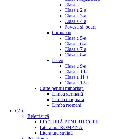
Clasa 1
Clasa a 2-a
Clasa a 3-a
Clasa a 4-a
Povesti si jocuri
Gimnaziu
Clasa a 5-a
Clasa a 6-a
Clasa a 7-a
Clasa a 8-a
Liceu
Clasa a 9-a
Clasa a 10-a
Clasa a 11-a
Clasa a 12-a
Carte pentru minorităţi
Limba germană
Limba maghiară
Limba rromani
Cărţi
Beletristică
LECTURĂ PENTRU COPII
Literatura ROMANĂ
Literatura străină
Psihologie