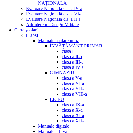
NAȚIONALĂ
Evaluare Naţională cls. a IV-a
Evaluare Naţională cls. a VI-a
Evaluare Naţională cls. a II-a
Admitere in Colegii Militare
Carte şcolară
[Tabs]
Manuale şcolare în uz
ÎNVĂȚĂMÂNT PRIMAR
clasa I
clasa a II-a
clasa a III-a
clasa a IV-a
GIMNAZIU
clasa a V-a
clasa a VI-a
clasa a VII-a
clasa a VIII-a
LICEU
clasa a IX-a
clasa a X-a
clasa a XI-a
clasa a XII-a
Manuale digitale
Manuale arhiva