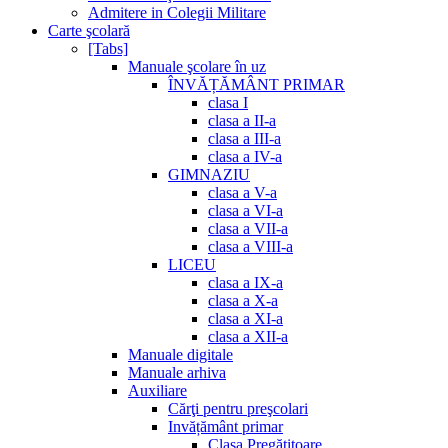
Admitere in Colegii Militare
Carte şcolară
[Tabs]
Manuale şcolare în uz
ÎNVĂȚĂMÂNT PRIMAR
clasa I
clasa a II-a
clasa a III-a
clasa a IV-a
GIMNAZIU
clasa a V-a
clasa a VI-a
clasa a VII-a
clasa a VIII-a
LICEU
clasa a IX-a
clasa a X-a
clasa a XI-a
clasa a XII-a
Manuale digitale
Manuale arhiva
Auxiliare
Cărţi pentru preşcolari
Invățământ primar
Clasa Pregătitoare