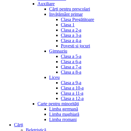
Auxiliare
Cărţi pentru preşcolari
Invățământ primar
Clasa Pregătitoare
Clasa 1
Clasa a 2-a
Clasa a 3-a
Clasa a 4-a
Povesti si jocuri
Gimnaziu
Clasa a 5-a
Clasa a 6-a
Clasa a 7-a
Clasa a 8-a
Liceu
Clasa a 9-a
Clasa a 10-a
Clasa a 11-a
Clasa a 12-a
Carte pentru minorităţi
Limba germană
Limba maghiară
Limba rromani
Cărţi
Beletristică