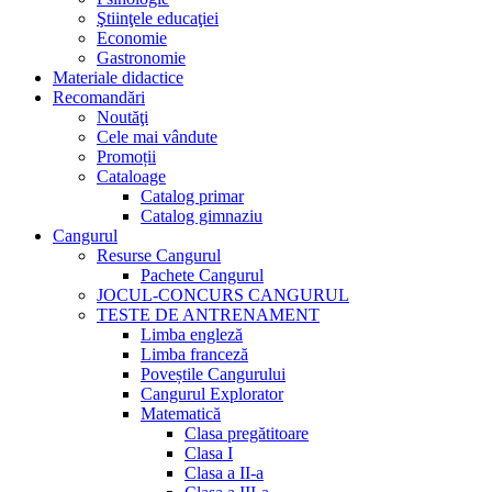
Ştiinţele educaţiei
Economie
Gastronomie
Materiale didactice
Recomandări
Noutăţi
Cele mai vândute
Promoții
Cataloage
Catalog primar
Catalog gimnaziu
Cangurul
Resurse Cangurul
Pachete Cangurul
JOCUL-CONCURS CANGURUL
TESTE DE ANTRENAMENT
Limba engleză
Limba franceză
Poveștile Cangurului
Cangurul Explorator
Matematică
Clasa pregătitoare
Clasa I
Clasa a II-a