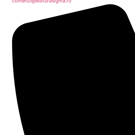
comenzi@editurasigma.ro