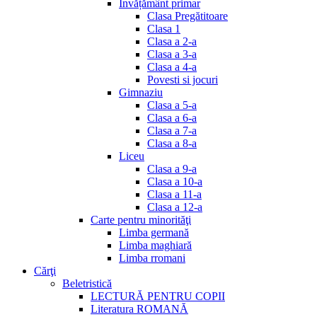
Invățământ primar
Clasa Pregătitoare
Clasa 1
Clasa a 2-a
Clasa a 3-a
Clasa a 4-a
Povesti si jocuri
Gimnaziu
Clasa a 5-a
Clasa a 6-a
Clasa a 7-a
Clasa a 8-a
Liceu
Clasa a 9-a
Clasa a 10-a
Clasa a 11-a
Clasa a 12-a
Carte pentru minorităţi
Limba germană
Limba maghiară
Limba rromani
Cărţi
Beletristică
LECTURĂ PENTRU COPII
Literatura ROMANĂ