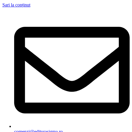
Sari la conținut
comenzi@editurasigma.ro