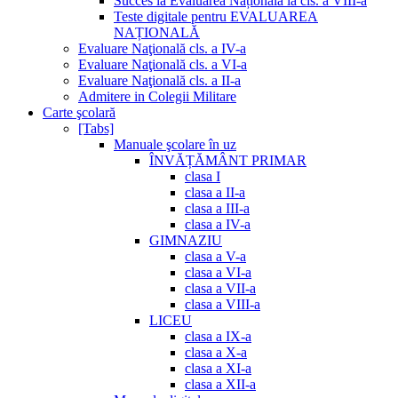
Succes la Evaluarea Națională la cls. a VIII-a
Teste digitale pentru EVALUAREA
NAȚIONALĂ
Evaluare Naţională cls. a IV-a
Evaluare Naţională cls. a VI-a
Evaluare Naţională cls. a II-a
Admitere in Colegii Militare
Carte şcolară
[Tabs]
Manuale şcolare în uz
ÎNVĂȚĂMÂNT PRIMAR
clasa I
clasa a II-a
clasa a III-a
clasa a IV-a
GIMNAZIU
clasa a V-a
clasa a VI-a
clasa a VII-a
clasa a VIII-a
LICEU
clasa a IX-a
clasa a X-a
clasa a XI-a
clasa a XII-a