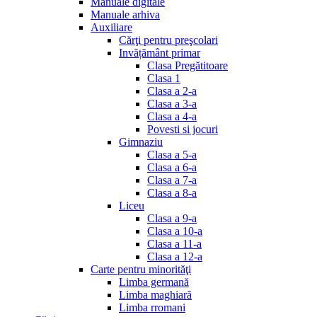
Manuale digitale
Manuale arhiva
Auxiliare
Cărţi pentru preşcolari
Invățământ primar
Clasa Pregătitoare
Clasa 1
Clasa a 2-a
Clasa a 3-a
Clasa a 4-a
Povesti si jocuri
Gimnaziu
Clasa a 5-a
Clasa a 6-a
Clasa a 7-a
Clasa a 8-a
Liceu
Clasa a 9-a
Clasa a 10-a
Clasa a 11-a
Clasa a 12-a
Carte pentru minorităţi
Limba germană
Limba maghiară
Limba rromani