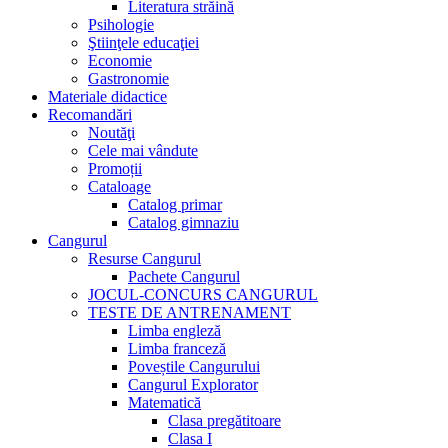
Literatura străină
Psihologie
Ştiinţele educaţiei
Economie
Gastronomie
Materiale didactice
Recomandări
Noutăţi
Cele mai vândute
Promoții
Cataloage
Catalog primar
Catalog gimnaziu
Cangurul
Resurse Cangurul
Pachete Cangurul
JOCUL-CONCURS CANGURUL
TESTE DE ANTRENAMENT
Limba engleză
Limba franceză
Poveștile Cangurului
Cangurul Explorator
Matematică
Clasa pregătitoare
Clasa I