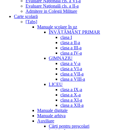
Evaluare Naţională cls. a VI-a
Evaluare Naţională cls. a II-a
Admitere in Colegii Militare
Carte şcolară
[Tabs]
Manuale şcolare în uz
ÎNVĂȚĂMÂNT PRIMAR
clasa I
clasa a II-a
clasa a III-a
clasa a IV-a
GIMNAZIU
clasa a V-a
clasa a VI-a
clasa a VII-a
clasa a VIII-a
LICEU
clasa a IX-a
clasa a X-a
clasa a XI-a
clasa a XII-a
Manuale digitale
Manuale arhiva
Auxiliare
Cărţi pentru preşcolari