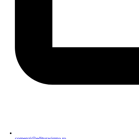
comenzi@editurasigma.ro