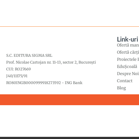
Link-uri
Ofertă manu
Ofertă cărț
S.C. EDITURA SIGMA SRL
Proiectele
Prof. Nicolae Cartojan nr. 11-13, sector 2, București
EduȘcoală
CUI: RO27669
Despre Noi
J40/11175/91
Contact
RO80INGB0000999918273592 - ING Bank
Blog