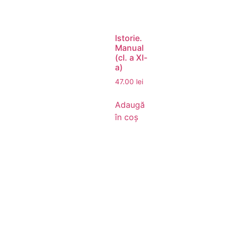
Istorie.
Manual
(cl. a XI-
a)
47.00
lei
Adaugă
în coș