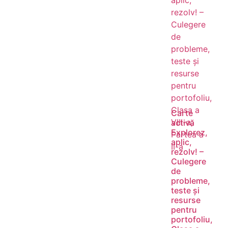
Carte
activă
Explorez,
aplic,
rezolv! –
Culegere
de
probleme,
teste și
resurse
pentru
portofoliu,