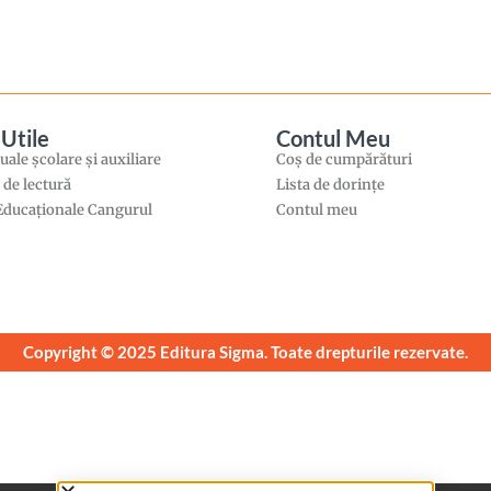
 Utile
Contul Meu
ale şcolare şi auxiliare
Coș de cumpărături
i de lectură
Lista de dorințe
 Educaţionale Cangurul
Contul meu
Copyright © 2025 Editura Sigma. Toate drepturile rezervate.