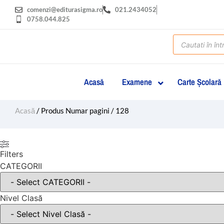
comenzi@editurasigma.ro
021.2434052
0758.044.825
Acasă
Examene
Carte Şcolară
Acasă
/ Produs Numar pagini / 128
Filters
CATEGORII
Nivel Clasă