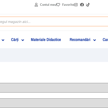
Contul meu
Favorite
Cărţi
Materiale Didactice
Recomandări
Can
clasa I
clasa a II-a
clasa a III-a
clasa a IV-a
clasa a V-a