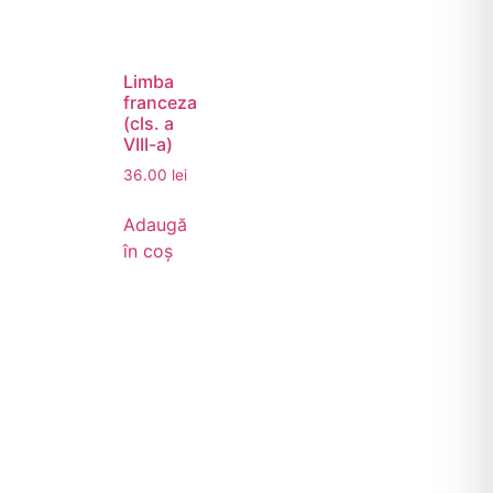
Limba
franceza
(cls. a
VIII-a)
36.00
lei
Adaugă
în coș