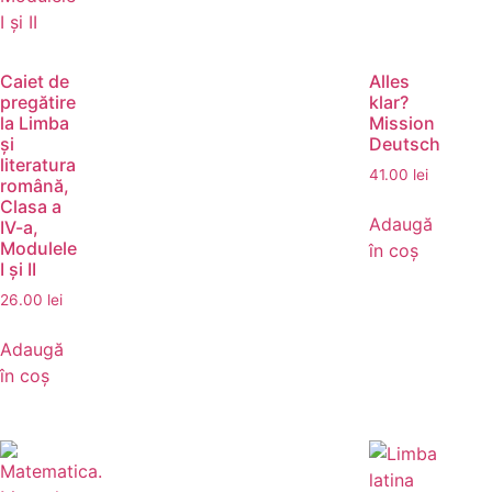
Caiet de
Alles
pregătire
klar?
la Limba
Mission
și
Deutsch
literatura
41.00
lei
română,
Clasa a
Adaugă
IV-a,
Modulele
în coș
I și II
26.00
lei
Adaugă
în coș