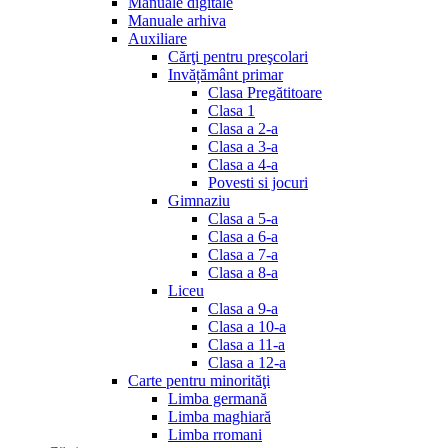
Manuale digitale
Manuale arhiva
Auxiliare
Cărţi pentru preşcolari
Invățământ primar
Clasa Pregătitoare
Clasa 1
Clasa a 2-a
Clasa a 3-a
Clasa a 4-a
Povesti si jocuri
Gimnaziu
Clasa a 5-a
Clasa a 6-a
Clasa a 7-a
Clasa a 8-a
Liceu
Clasa a 9-a
Clasa a 10-a
Clasa a 11-a
Clasa a 12-a
Carte pentru minorităţi
Limba germană
Limba maghiară
Limba rromani