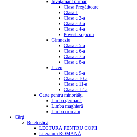
Invățământ primar
Clasa Pregătitoare
Clasa 1
Clasa a 2-a
Clasa a 3-a
Clasa a 4-a
Povesti si jocuri
Gimnaziu
Clasa a 5-a
Clasa a 6-a
Clasa a 7-a
Clasa a 8-a
Liceu
Clasa a 9-a
Clasa a 10-a
Clasa a 11-a
Clasa a 12-a
Carte pentru minorităţi
Limba germană
Limba maghiară
Limba rromani
Cărţi
Beletristică
LECTURĂ PENTRU COPII
Literatura ROMANĂ