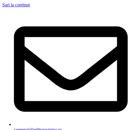
Sari la conținut
comenzi@editurasigma.ro