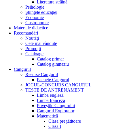
Literatura străină
Psihologie
Ştiinţele educaţiei
Economie
Gastronomie
Materiale didactice
Recomandări
Noutăţi
Cele mai vândute
Promoții
Cataloage
Catalog primar
Catalog gimnaziu
Cangurul
Resurse Cangurul
Pachete Cangurul
JOCUL-CONCURS CANGURUL
TESTE DE ANTRENAMENT
Limba engleză
Limba franceză
Poveștile Cangurului
Cangurul Explorator
Matematică
Clasa pregătitoare
Clasa I