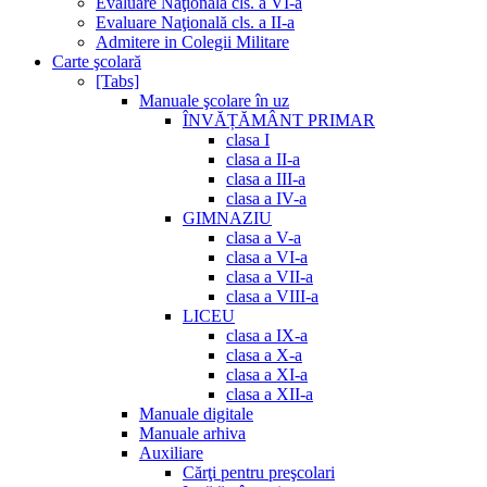
Evaluare Naţională cls. a VI-a
Evaluare Naţională cls. a II-a
Admitere in Colegii Militare
Carte şcolară
[Tabs]
Manuale şcolare în uz
ÎNVĂȚĂMÂNT PRIMAR
clasa I
clasa a II-a
clasa a III-a
clasa a IV-a
GIMNAZIU
clasa a V-a
clasa a VI-a
clasa a VII-a
clasa a VIII-a
LICEU
clasa a IX-a
clasa a X-a
clasa a XI-a
clasa a XII-a
Manuale digitale
Manuale arhiva
Auxiliare
Cărţi pentru preşcolari