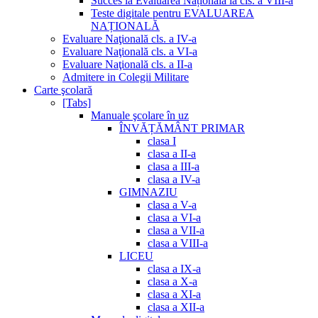
Succes la Evaluarea Națională la cls. a VIII-a
Teste digitale pentru EVALUAREA
NAȚIONALĂ
Evaluare Naţională cls. a IV-a
Evaluare Naţională cls. a VI-a
Evaluare Naţională cls. a II-a
Admitere in Colegii Militare
Carte şcolară
[Tabs]
Manuale şcolare în uz
ÎNVĂȚĂMÂNT PRIMAR
clasa I
clasa a II-a
clasa a III-a
clasa a IV-a
GIMNAZIU
clasa a V-a
clasa a VI-a
clasa a VII-a
clasa a VIII-a
LICEU
clasa a IX-a
clasa a X-a
clasa a XI-a
clasa a XII-a