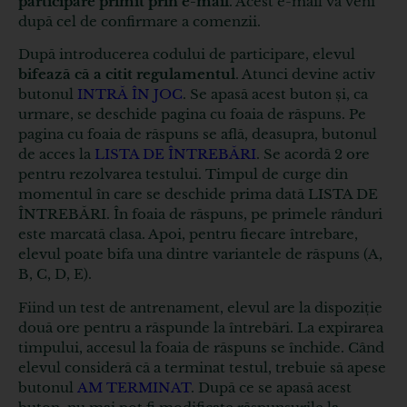
participare primit prin e-mail
. Acest e-mail va veni
după cel de confirmare a comenzii.
După introducerea codului de participare, elevul
bifează că a citit regulamentul
. Atunci devine activ
butonul
INTRĂ ÎN JOC
. Se apasă acest buton și, ca
urmare, se deschide pagina cu foaia de răspuns. Pe
pagina cu foaia de răspuns se află, deasupra, butonul
de acces la
LISTA DE ÎNTREBĂRI
. Se acordă 2 ore
pentru rezolvarea testului. Timpul de curge din
momentul în care se deschide prima dată LISTA DE
ÎNTREBĂRI. În foaia de răspuns, pe primele rânduri
este marcată clasa. Apoi, pentru fiecare întrebare,
elevul poate bifa una dintre variantele de răspuns (A,
B, C, D, E).
Fiind un test de antrenament, elevul are la dispoziție
două ore pentru a răspunde la întrebări. La expirarea
timpului, accesul la foaia de răspuns se închide. Când
elevul consideră că a terminat testul, trebuie să apese
butonul
AM TERMINAT
. După ce se apasă acest