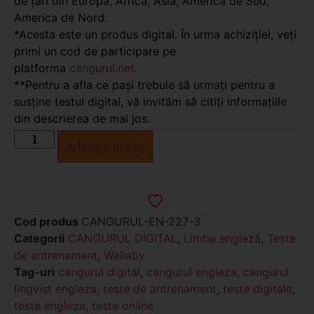
de țări din Europa, Africa, Asia, America de Sud,
America de Nord.
*Acesta este un produs digital. În urma achiziției, veți
primi un cod de participare pe
platforma
cangurul.net
.
**Pentru a afla ce pași trebuie să urmați pentru a
susține testul digital, vă invităm să citiți informațiile
din descrierea de mai jos.
Adaugă în coș
Cod produs
CANGURUL-EN-227-3
Categorii
CANGURUL DIGITAL
,
Limba engleză
,
Teste
de antrenament
,
Wallaby
Tag-uri
cangurul digital
,
cangurul engleza
,
cangurul
lingvist engleza
,
teste de antrenament
,
teste digitale
,
teste engleza
,
teste online