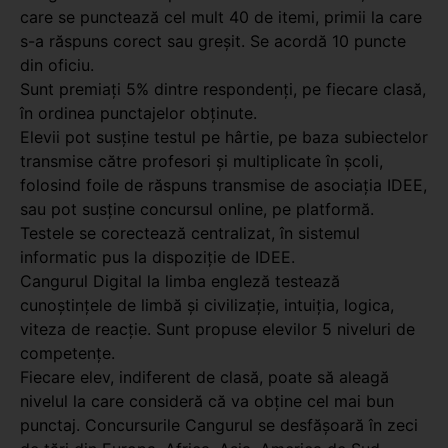
care se punctează cel mult 40 de itemi, primii la care
s-a răspuns corect sau greşit. Se acordă 10 puncte
din oficiu.
Sunt premiați 5% dintre respondenți, pe fiecare clasă,
în ordinea punctajelor obținute.
Elevii pot susține testul pe hârtie, pe baza subiectelor
transmise către profesori și multiplicate în școli,
folosind foile de răspuns transmise de asociația IDEE,
sau pot susține concursul online, pe platformă.
Testele se corectează centralizat, în sistemul
informatic pus la dispoziție de IDEE.
Cangurul Digital la limba engleză testează
cunoștințele de limbă și civilizație, intuiția, logica,
viteza de reacție. Sunt propuse elevilor 5 niveluri de
competenţe.
Fiecare elev, indiferent de clasă, poate să aleagă
nivelul la care consideră că va obţine cel mai bun
punctaj. Concursurile Cangurul se desfășoară în zeci