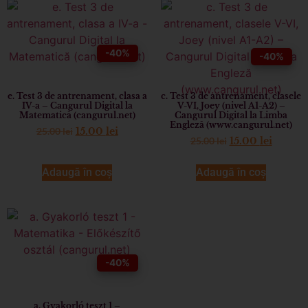
-40%
-40%
e. Test 3 de antrenament, clasa a
c. Test 3 de antrenament, clasele
IV-a – Cangurul Digital la
V-VI, Joey (nivel A1-A2) –
Matematică (cangurul.net)
Cangurul Digital la Limba
Engleză (www.cangurul.net)
25.00
lei
15.00
lei
25.00
lei
15.00
lei
Adaugă în coș
Adaugă în coș
-40%
a. Gyakorló teszt 1 –