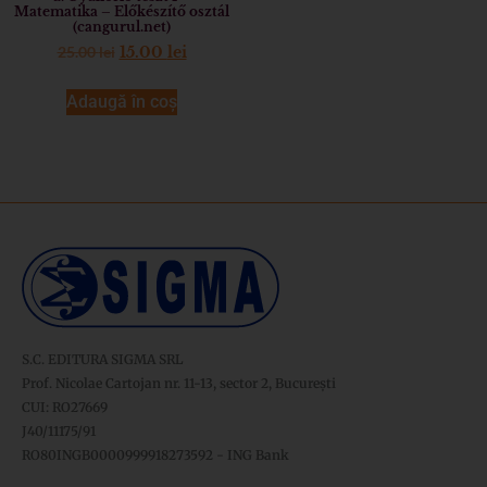
Matematika – Előkészítő osztál
(cangurul.net)
25.00
lei
15.00
lei
Adaugă în coș
S.C. EDITURA SIGMA SRL
Prof. Nicolae Cartojan nr. 11-13, sector 2, București
CUI: RO27669
J40/11175/91
RO80INGB0000999918273592 - ING Bank