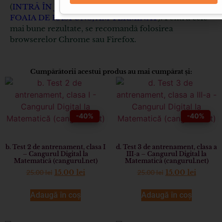
(
INTRĂ ÎN JOC, LISTA DE ÎNTREBĂRI, ÎNAPOI LA
FOAIA DE RĂSPUNS, AM TERMINAT
). Pentru cele
mai bune rezultate, se recomandă folosirea
browserelor Chrome sau Firefox.
Cumpărătorii acestui produs au mai cumpărat și:
-40%
-40%
b. Test 2 de antrenament, clasa I
d. Test 3 de antrenament, clasa a
– Cangurul Digital la
III-a – Cangurul Digital la
Matematică (cangurul.net)
Matematică (cangurul.net)
25.00
lei
25.00
lei
15.00
lei
15.00
lei
Adaugă în coș
Adaugă în coș