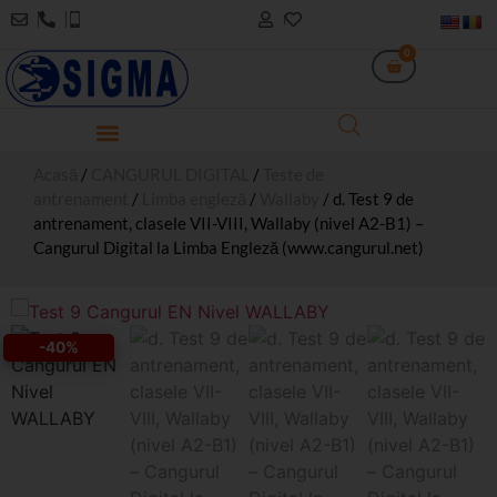
0
Acasă
/
CANGURUL DIGITAL
/
Teste de
antrenament
/
Limba engleză
/
Wallaby
/ d. Test 9 de
antrenament, clasele VII-VIII, Wallaby (nivel A2-B1) –
Cangurul Digital la Limba Engleză (www.cangurul.net)
-40%