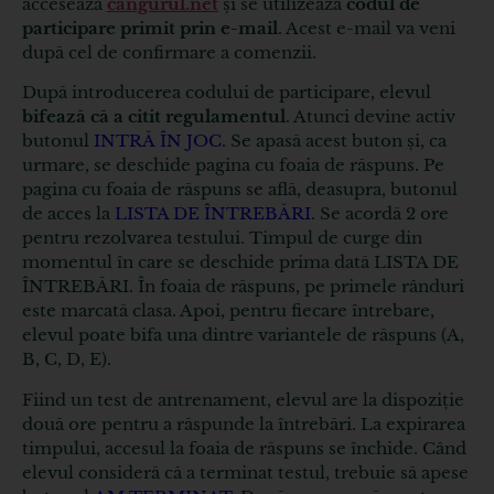
accesează
cangurul.net
și se utilizează
codul de
participare primit prin e-mail
. Acest e-mail va veni
după cel de confirmare a comenzii.
După introducerea codului de participare, elevul
bifează că a citit regulamentul
. Atunci devine activ
butonul
INTRĂ ÎN JOC
. Se apasă acest buton și, ca
urmare, se deschide pagina cu foaia de răspuns. Pe
pagina cu foaia de răspuns se află, deasupra, butonul
de acces la
LISTA DE ÎNTREBĂRI
. Se acordă 2 ore
pentru rezolvarea testului. Timpul de curge din
momentul în care se deschide prima dată LISTA DE
ÎNTREBĂRI. În foaia de răspuns, pe primele rânduri
este marcată clasa. Apoi, pentru fiecare întrebare,
elevul poate bifa una dintre variantele de răspuns (A,
B, C, D, E).
Fiind un test de antrenament, elevul are la dispoziție
două ore pentru a răspunde la întrebări. La expirarea
timpului, accesul la foaia de răspuns se închide. Când
elevul consideră că a terminat testul, trebuie să apese