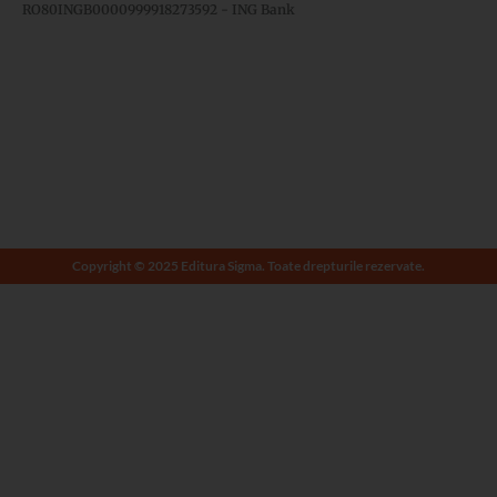
RO80INGB0000999918273592 - ING Bank
Copyright © 2025 Editura Sigma. Toate drepturile rezervate.