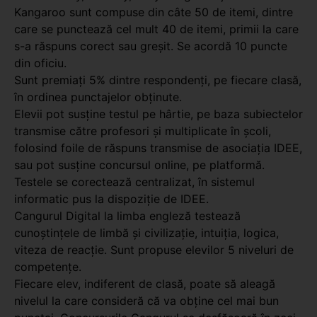
Kangaroo sunt compuse din câte 50 de itemi, dintre
care se punctează cel mult 40 de itemi, primii la care
s-a răspuns corect sau greşit. Se acordă 10 puncte
din oficiu.
Sunt premiați 5% dintre respondenți, pe fiecare clasă,
în ordinea punctajelor obținute.
Elevii pot susține testul pe hârtie, pe baza subiectelor
transmise către profesori și multiplicate în școli,
folosind foile de răspuns transmise de asociația IDEE,
sau pot susține concursul online, pe platformă.
Testele se corectează centralizat, în sistemul
informatic pus la dispoziție de IDEE.
Cangurul Digital la limba engleză testează
cunoștințele de limbă și civilizație, intuiția, logica,
viteza de reacție. Sunt propuse elevilor 5 niveluri de
competenţe.
Fiecare elev, indiferent de clasă, poate să aleagă
nivelul la care consideră că va obţine cel mai bun