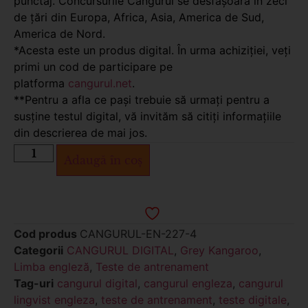
punctaj. Concursurile Cangurul se desfășoară în zeci
de țări din Europa, Africa, Asia, America de Sud,
America de Nord.
*Acesta este un produs digital. În urma achiziției, veți
primi un cod de participare pe
platforma
cangurul.net
.
**Pentru a afla ce pași trebuie să urmați pentru a
susține testul digital, vă invităm să citiți informațiile
din descrierea de mai jos.
Adaugă în coș
Cod produs
CANGURUL-EN-227-4
Categorii
CANGURUL DIGITAL
,
Grey Kangaroo
,
Limba engleză
,
Teste de antrenament
Tag-uri
cangurul digital
,
cangurul engleza
,
cangurul
lingvist engleza
,
teste de antrenament
,
teste digitale
,