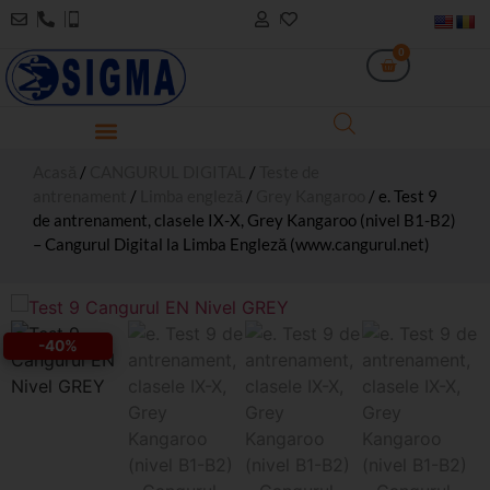
0
Acasă
/
CANGURUL DIGITAL
/
Teste de
antrenament
/
Limba engleză
/
Grey Kangaroo
/ e. Test 9
de antrenament, clasele IX-X, Grey Kangaroo (nivel B1-B2)
– Cangurul Digital la Limba Engleză (www.cangurul.net)
-40%