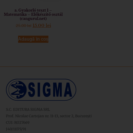
a. Gyakorló teszt 1 –
Matematika – Előkészítő osztál
(cangurul.net)
25.00
lei
15.00
lei
Adaugă în coș
S.C. EDITURA SIGMA SRL
Prof. Nicolae Cartojan nr. 11-13, sector 2, București
CUI: RO27669
J40/11175/91