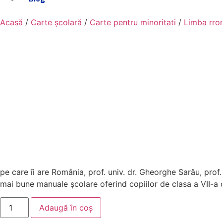
Acasă
/
Carte școlară
/
Carte pentru minoritati
/
Limba rro
pe care îi are România, prof. univ. dr. Gheorghe Sarău, prof
mai bune manuale școlare oferind copiilor de clasa a VII-a 
Adaugă în coș