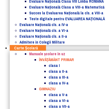
Evaluare Naţională Clasa VIII Limba ROMANĂ
Evaluare Naţională Clasa a VIII-a Matematică
Succes la Evaluarea Națională la cls. a VIII-a
Teste digitale pentru EVALUAREA NAȚIONALĂ
Evaluare Naţională cls. a IV-a
Evaluare Naţională cls. a VI-a
Evaluare Naţională cls. a II-a
Admitere in Colegii Militare
Carte Şcolară
Manuale şcolare în uz
ÎNVĂȚĂMÂNT PRIMAR
clasa I
clasa a II-a
clasa a III-a
clasa a IV-a
GIMNAZIU
clasa a V-a
clasa a VI-a
clasa a VII-a