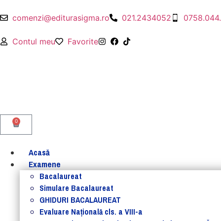
comenzi@editurasigma.ro
021.2434052
0758.044
Contul meu
Favorite
0
Acasă
Examene
Bacalaureat
Simulare Bacalaureat
GHIDURI BACALAUREAT
Evaluare Naţională cls. a VIII-a