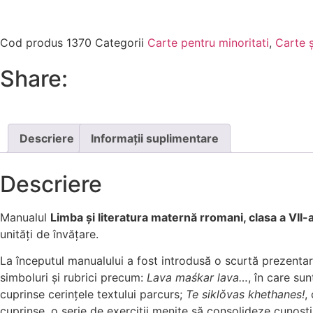
Cod produs
1370
Categorii
Carte pentru minoritati
,
Carte 
Share:
Descriere
Informații suplimentare
Descriere
Manualul
Limba și literatura maternă rromani, clasa a VII-
unități de învățare.
La începutul manualului a fost introdusă o scurtă prezentar
simboluri și rubrici precum:
Lava maśkar lava…
, în care su
cuprinse cerințele textului parcurs;
Te siklǒvas khethanes!
,
cuprinse, o serie de exerciții menite să consolideze cunoștin