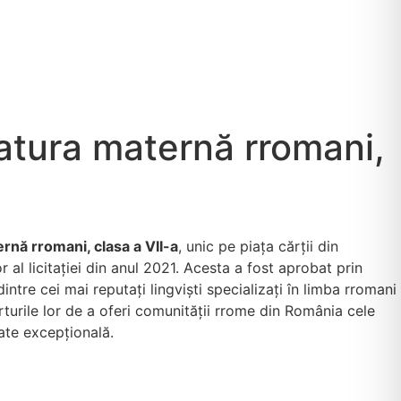
ratura maternă rromani,
ernă rromani, clasa a VII-a
, unic pe piața cărții din
al licitației din anul 2021. Acesta a fost aprobat prin
ntre cei mai reputați lingviști specializați în limba rromani
rturile lor de a oferi comunității rrome din România cele
ate excepțională.