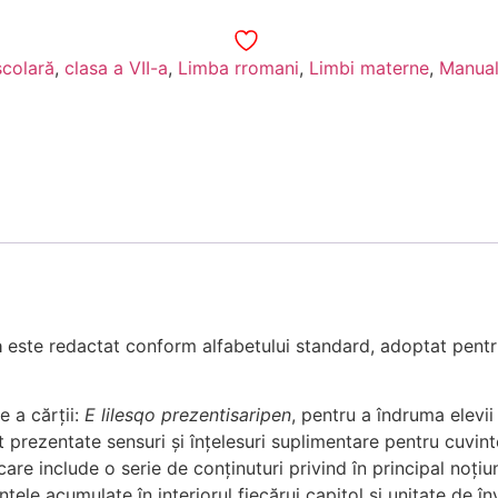
școlară
,
clasa a VII-a
,
Limba rromani
,
Limbi materne
,
Manual
a
este redactat conform alfabetului standard, adoptat pentru 
e a cărții:
E lilesqo prezentisaripen
, pentru a îndruma elevii
nt prezentate sensuri și înțelesuri suplimentare pentru cuvint
 care include o serie de conținuturi privind în principal noți
țele acumulate în interiorul fiecărui capitol și unitate de î