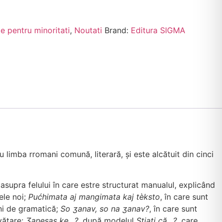
e pentru minoritati
,
Noutati
Brand:
Editura SIGMA
limba rromani comună, literară, și este alcătuit din cinci
 asupra felului în care estre structurat manualul, explicând
ele noi;
Pućhimata aj mangimata kaj tèksto
, în care sunt
uni de gramatică;
So ʒanav, so na ʒanav?
, în care sunt
nvățare;
Ʒanesas ke…?
, după modelul
Știați că…?,
care