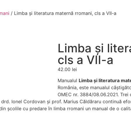
mani
/ Limba și literatura maternă rromani, cls a VII-a
Limba și lite
cls a VII-a
42.00
lei
Manualul
Limba și literatura mat
România, este manualul câștigător 
OMEC nr. 3884/08.06.2021. Trei di
. drd. Ionel Cordovan și prof. Marius Căldăraru continuă efo
din școlile cu predare în limba rromani un manual de o calit