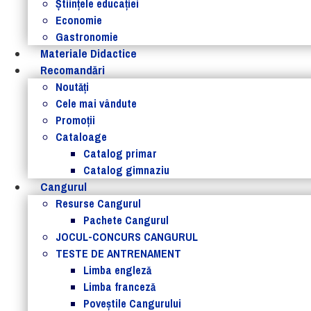
Ştiinţele educaţiei
Economie
Gastronomie
Materiale Didactice
Recomandări
Noutăţi
Cele mai vândute
Promoții
Cataloage
Catalog primar
Catalog gimnaziu
Cangurul
Resurse Cangurul
Pachete Cangurul
JOCUL-CONCURS CANGURUL
TESTE DE ANTRENAMENT
Limba engleză
Limba franceză
Poveștile Cangurului