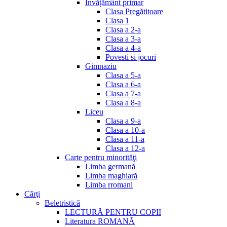
Invățământ primar
Clasa Pregătitoare
Clasa 1
Clasa a 2-a
Clasa a 3-a
Clasa a 4-a
Povesti si jocuri
Gimnaziu
Clasa a 5-a
Clasa a 6-a
Clasa a 7-a
Clasa a 8-a
Liceu
Clasa a 9-a
Clasa a 10-a
Clasa a 11-a
Clasa a 12-a
Carte pentru minorităţi
Limba germană
Limba maghiară
Limba rromani
Cărţi
Beletristică
LECTURĂ PENTRU COPII
Literatura ROMANĂ