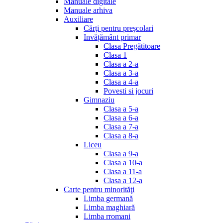
Manuale digitale
Manuale arhiva
Auxiliare
Cărţi pentru preşcolari
Invățământ primar
Clasa Pregătitoare
Clasa 1
Clasa a 2-a
Clasa a 3-a
Clasa a 4-a
Povesti si jocuri
Gimnaziu
Clasa a 5-a
Clasa a 6-a
Clasa a 7-a
Clasa a 8-a
Liceu
Clasa a 9-a
Clasa a 10-a
Clasa a 11-a
Clasa a 12-a
Carte pentru minorităţi
Limba germană
Limba maghiară
Limba rromani