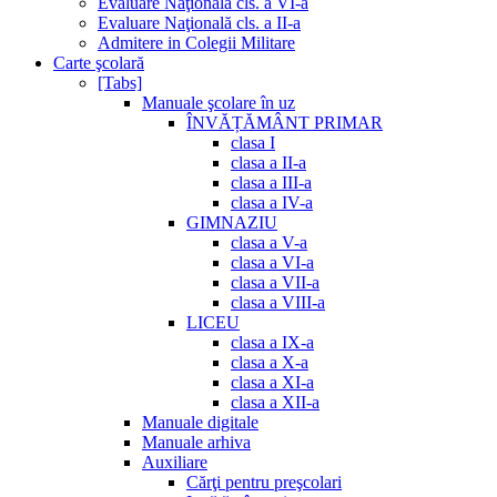
Evaluare Naţională cls. a VI-a
Evaluare Naţională cls. a II-a
Admitere in Colegii Militare
Carte şcolară
[Tabs]
Manuale şcolare în uz
ÎNVĂȚĂMÂNT PRIMAR
clasa I
clasa a II-a
clasa a III-a
clasa a IV-a
GIMNAZIU
clasa a V-a
clasa a VI-a
clasa a VII-a
clasa a VIII-a
LICEU
clasa a IX-a
clasa a X-a
clasa a XI-a
clasa a XII-a
Manuale digitale
Manuale arhiva
Auxiliare
Cărţi pentru preşcolari