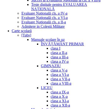
Succes la Evaluarea Națională la cls. a VIII-a
Teste digitale pentru EVALUAREA
NAȚIONALĂ
Evaluare Naţională cls. a IV-a
Evaluare Naţională cls. a VI-a
Evaluare Naţională cls. a II-a
Admitere in Colegii Militare
Carte şcolară
[Tabs]
Manuale şcolare în uz
ÎNVĂȚĂMÂNT PRIMAR
clasa I
clasa a II-a
clasa a III-a
clasa a IV-a
GIMNAZIU
clasa a V-a
clasa a VI-a
clasa a VII-a
clasa a VIII-a
LICEU
clasa a IX-a
clasa a X-a
clasa a XI-a
clasa a XII-a