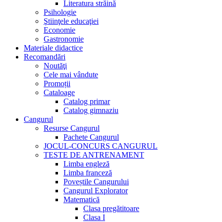
Literatura străină
Psihologie
Ştiinţele educaţiei
Economie
Gastronomie
Materiale didactice
Recomandări
Noutăţi
Cele mai vândute
Promoții
Cataloage
Catalog primar
Catalog gimnaziu
Cangurul
Resurse Cangurul
Pachete Cangurul
JOCUL-CONCURS CANGURUL
TESTE DE ANTRENAMENT
Limba engleză
Limba franceză
Poveștile Cangurului
Cangurul Explorator
Matematică
Clasa pregătitoare
Clasa I