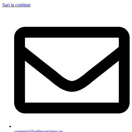
Sari la conținut
comenzi@editurasigma.ro