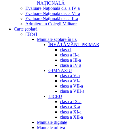
NAȚIONALĂ
Evaluare Naţională cls. a IV-a
Evaluare Naţională cls. a VI-a
Evaluare Naţională cls. a II-a
Admitere in Colegii Militare
Carte şcolară
[Tabs]
Manuale şcolare în uz
ÎNVĂȚĂMÂNT PRIMAR
clasa I
clasa a II-a
clasa a III-a
clasa a IV-a
GIMNAZIU
clasa a V-a
clasa a VI-a
clasa a VII-a
clasa a VIII-a
LICEU
clasa a IX-a
clasa a X-a
clasa a XI-a
clasa a XII-a
Manuale digitale
Manuale arhiva