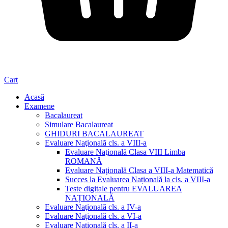
Cart
Acasă
Examene
Bacalaureat
Simulare Bacalaureat
GHIDURI BACALAUREAT
Evaluare Naţională cls. a VIII-a
Evaluare Naţională Clasa VIII Limba
ROMANĂ
Evaluare Naţională Clasa a VIII-a Matematică
Succes la Evaluarea Națională la cls. a VIII-a
Teste digitale pentru EVALUAREA
NAȚIONALĂ
Evaluare Naţională cls. a IV-a
Evaluare Naţională cls. a VI-a
Evaluare Naţională cls. a II-a