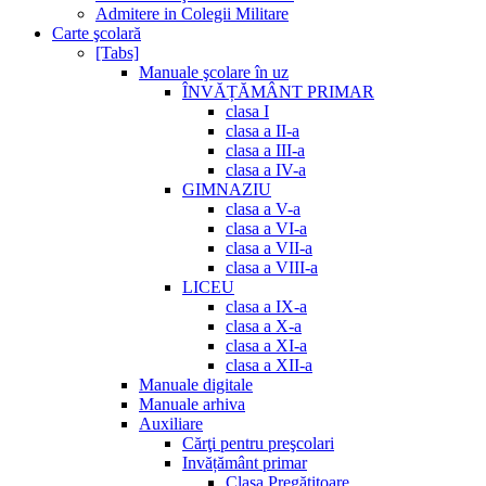
Admitere in Colegii Militare
Carte şcolară
[Tabs]
Manuale şcolare în uz
ÎNVĂȚĂMÂNT PRIMAR
clasa I
clasa a II-a
clasa a III-a
clasa a IV-a
GIMNAZIU
clasa a V-a
clasa a VI-a
clasa a VII-a
clasa a VIII-a
LICEU
clasa a IX-a
clasa a X-a
clasa a XI-a
clasa a XII-a
Manuale digitale
Manuale arhiva
Auxiliare
Cărţi pentru preşcolari
Invățământ primar
Clasa Pregătitoare