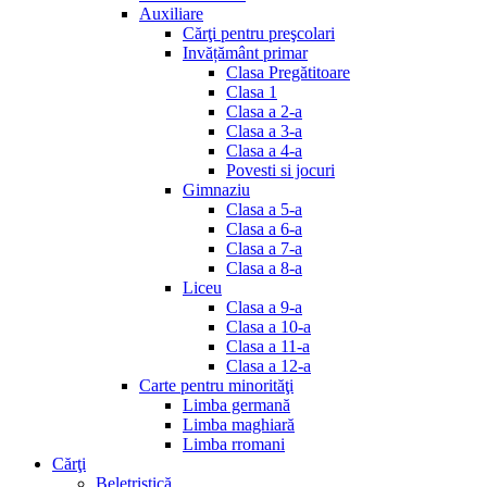
Auxiliare
Cărţi pentru preşcolari
Invățământ primar
Clasa Pregătitoare
Clasa 1
Clasa a 2-a
Clasa a 3-a
Clasa a 4-a
Povesti si jocuri
Gimnaziu
Clasa a 5-a
Clasa a 6-a
Clasa a 7-a
Clasa a 8-a
Liceu
Clasa a 9-a
Clasa a 10-a
Clasa a 11-a
Clasa a 12-a
Carte pentru minorităţi
Limba germană
Limba maghiară
Limba rromani
Cărţi
Beletristică