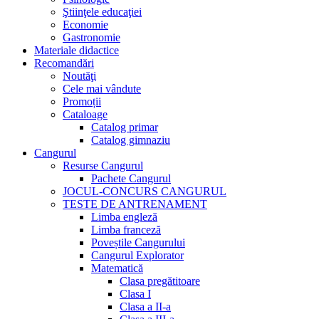
Ştiinţele educaţiei
Economie
Gastronomie
Materiale didactice
Recomandări
Noutăţi
Cele mai vândute
Promoții
Cataloage
Catalog primar
Catalog gimnaziu
Cangurul
Resurse Cangurul
Pachete Cangurul
JOCUL-CONCURS CANGURUL
TESTE DE ANTRENAMENT
Limba engleză
Limba franceză
Poveștile Cangurului
Cangurul Explorator
Matematică
Clasa pregătitoare
Clasa I
Clasa a II-a