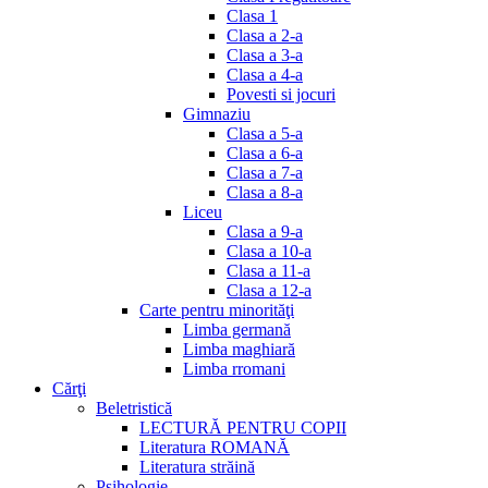
Clasa 1
Clasa a 2-a
Clasa a 3-a
Clasa a 4-a
Povesti si jocuri
Gimnaziu
Clasa a 5-a
Clasa a 6-a
Clasa a 7-a
Clasa a 8-a
Liceu
Clasa a 9-a
Clasa a 10-a
Clasa a 11-a
Clasa a 12-a
Carte pentru minorităţi
Limba germană
Limba maghiară
Limba rromani
Cărţi
Beletristică
LECTURĂ PENTRU COPII
Literatura ROMANĂ
Literatura străină
Psihologie