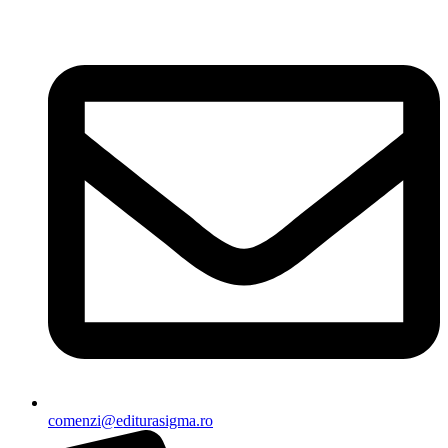
Sari
la
conținut
comenzi@editurasigma.ro