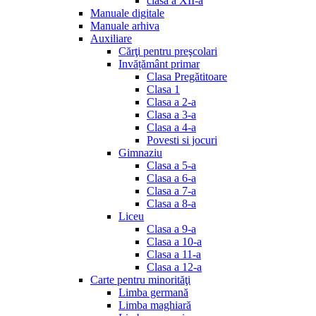
clasa a XII-a
Manuale digitale
Manuale arhiva
Auxiliare
Cărţi pentru preşcolari
Invățământ primar
Clasa Pregătitoare
Clasa 1
Clasa a 2-a
Clasa a 3-a
Clasa a 4-a
Povesti si jocuri
Gimnaziu
Clasa a 5-a
Clasa a 6-a
Clasa a 7-a
Clasa a 8-a
Liceu
Clasa a 9-a
Clasa a 10-a
Clasa a 11-a
Clasa a 12-a
Carte pentru minorităţi
Limba germană
Limba maghiară