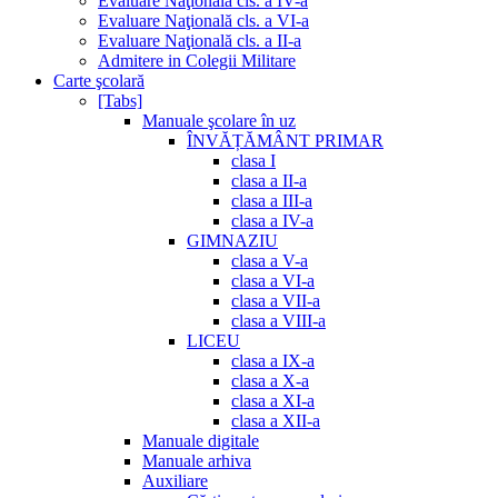
Evaluare Naţională cls. a IV-a
Evaluare Naţională cls. a VI-a
Evaluare Naţională cls. a II-a
Admitere in Colegii Militare
Carte şcolară
[Tabs]
Manuale şcolare în uz
ÎNVĂȚĂMÂNT PRIMAR
clasa I
clasa a II-a
clasa a III-a
clasa a IV-a
GIMNAZIU
clasa a V-a
clasa a VI-a
clasa a VII-a
clasa a VIII-a
LICEU
clasa a IX-a
clasa a X-a
clasa a XI-a
clasa a XII-a
Manuale digitale
Manuale arhiva
Auxiliare