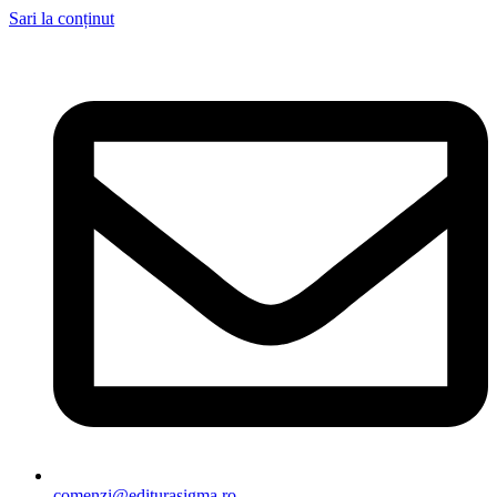
Sari la conținut
comenzi@editurasigma.ro