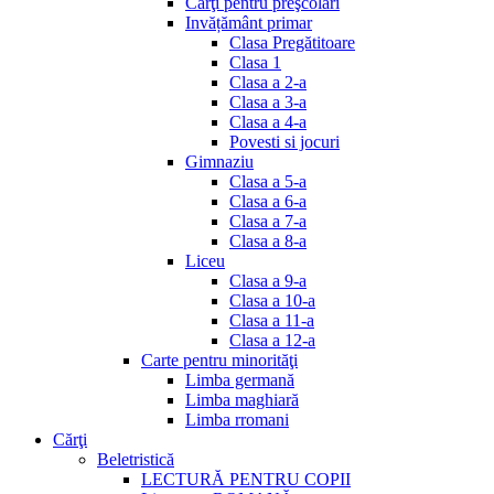
Cărţi pentru preşcolari
Invățământ primar
Clasa Pregătitoare
Clasa 1
Clasa a 2-a
Clasa a 3-a
Clasa a 4-a
Povesti si jocuri
Gimnaziu
Clasa a 5-a
Clasa a 6-a
Clasa a 7-a
Clasa a 8-a
Liceu
Clasa a 9-a
Clasa a 10-a
Clasa a 11-a
Clasa a 12-a
Carte pentru minorităţi
Limba germană
Limba maghiară
Limba rromani
Cărţi
Beletristică
LECTURĂ PENTRU COPII