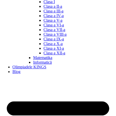
Clasa I
Clasa a II-a
Clasa a III-a
Clasa a IV-a
Clasa a V-a
Clasa a VI-a
Clasa a VII-a
Clasa a VIII-a
Clasa a IX-a
Clasa a X-a
Clasa a XI-a
Clasa a XII-a
Matematika
Informatică
Olimpiadele KINGS
Blog