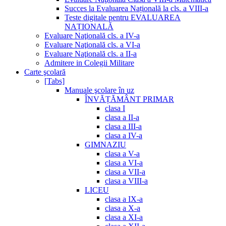
Succes la Evaluarea Națională la cls. a VIII-a
Teste digitale pentru EVALUAREA
NAȚIONALĂ
Evaluare Naţională cls. a IV-a
Evaluare Naţională cls. a VI-a
Evaluare Naţională cls. a II-a
Admitere in Colegii Militare
Carte şcolară
[Tabs]
Manuale şcolare în uz
ÎNVĂȚĂMÂNT PRIMAR
clasa I
clasa a II-a
clasa a III-a
clasa a IV-a
GIMNAZIU
clasa a V-a
clasa a VI-a
clasa a VII-a
clasa a VIII-a
LICEU
clasa a IX-a
clasa a X-a
clasa a XI-a