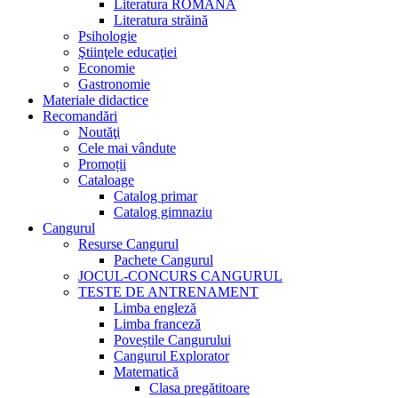
Literatura ROMANĂ
Literatura străină
Psihologie
Ştiinţele educaţiei
Economie
Gastronomie
Materiale didactice
Recomandări
Noutăţi
Cele mai vândute
Promoții
Cataloage
Catalog primar
Catalog gimnaziu
Cangurul
Resurse Cangurul
Pachete Cangurul
JOCUL-CONCURS CANGURUL
TESTE DE ANTRENAMENT
Limba engleză
Limba franceză
Poveștile Cangurului
Cangurul Explorator
Matematică
Clasa pregătitoare