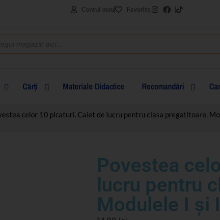
Contul meu
Favorite
Cărţi
Materiale Didactice
Recomandări
Can
estea celor 10 picaturi. Caiet de lucru pentru clasa pregatitoare. Mod
clasa I
clasa a II-a
Povestea celor
clasa a III-a
lucru pentru c
clasa a IV-a
Modulele I și I