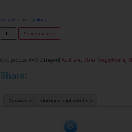
vizualizare/download
Adaugă în coș
Cod produs
1013
Categorii
Auxiliare
,
Clasa Pregatitoare
,
Di
Share:
Descriere
Informații suplimentare