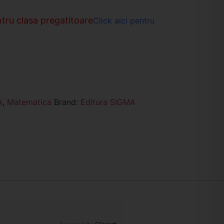
tru clasa pregatitoare
Click aici pentru
A
,
Matematica
Brand:
Editura SIGMA