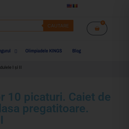
0
CAUTARE
gurul
Olimpiadele KINGS
Blog
ulele I și II
 10 picaturi. Caiet de
lasa pregatitoare.
I