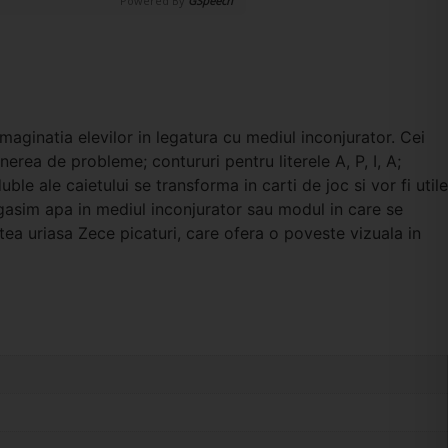
Powered By
GSpeech
aginatia elevilor in legatura cu mediul inconjurator. Cei
erea de probleme; contururi pentru literele A, P, I, A;
le ale caietului se transforma in carti de joc si vor fi utile
 gasim apa in mediul inconjurator sau modul in care se
tea uriasa Zece picaturi, care ofera o poveste vizuala in