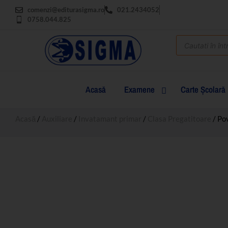
comenzi@editurasigma.ro
021.2434052
0758.044.825
Acasă
Examene
Carte Şcolară
Acasă
/
Auxiliare
/
Invatamant primar
/
Clasa Pregatitoare
/ Pov