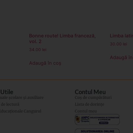
Bonne route! Limba franceză,
Limba latin
vol. 2
30.00
lei
34.00
lei
Adaugă în
Adaugă în coș
 Utile
Contul Meu
ale şcolare şi auxiliare
Coș de cumpărături
i de lectură
Lista de dorințe
 Educaţionale Cangurul
Contul meu