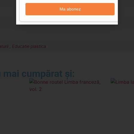
Ma abonez
urii , Educatie plastica
 mai cumpărat și: