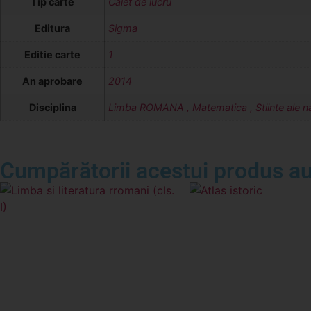
Tip carte
Caiet de lucru
Editura
Sigma
Editie carte
1
An aprobare
2014
Disciplina
Limba ROMANA , Matematica , Stiinte ale nat
Cumpărătorii acestui produs au