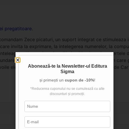
i pregatitoare.
ecomandam Zece picaturi, un suport integrat ce stimuleaza im
care invita la exprimare, la intelegerea numerelor, la compun
inteleaga notiunea de volum. Nu in ultimul rand, copertele dub
undarea conceptelor referitoare la diferitele forme in care
Abonează-te la
Newsletter-ul Editura
oile elevilor, recomandam folosirea caietului alaturi de Car
Sigma
și primești un
cupon de -10%
!
*Reducerea cuponului nu se cumulează cu alte
discounturi și promoții.