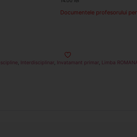
14.00
lei
clasa a V-a
clasa a VI-a
Documentele profesorului pen
clasa a VII-a
clasa a VIII-a
clasa a IX-a
clasa a X-a
scipline
,
Interdisciplinar
,
Invatamant primar
,
Limba ROMAN
clasa a XI-a
clasa a XII-a