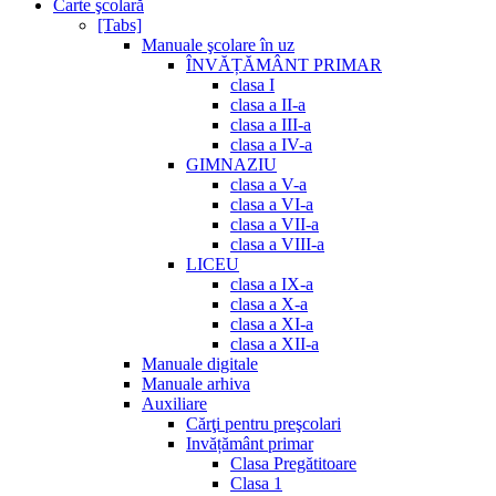
Carte şcolară
[Tabs]
Manuale şcolare în uz
ÎNVĂȚĂMÂNT PRIMAR
clasa I
clasa a II-a
clasa a III-a
clasa a IV-a
GIMNAZIU
clasa a V-a
clasa a VI-a
clasa a VII-a
clasa a VIII-a
LICEU
clasa a IX-a
clasa a X-a
clasa a XI-a
clasa a XII-a
Manuale digitale
Manuale arhiva
Auxiliare
Cărţi pentru preşcolari
Invățământ primar
Clasa Pregătitoare
Clasa 1