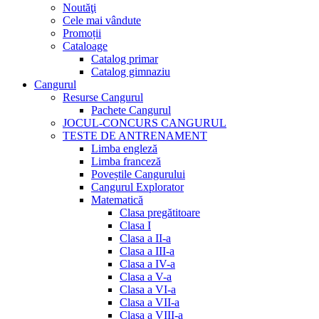
Noutăţi
Cele mai vândute
Promoții
Cataloage
Catalog primar
Catalog gimnaziu
Cangurul
Resurse Cangurul
Pachete Cangurul
JOCUL-CONCURS CANGURUL
TESTE DE ANTRENAMENT
Limba engleză
Limba franceză
Poveștile Cangurului
Cangurul Explorator
Matematică
Clasa pregătitoare
Clasa I
Clasa a II-a
Clasa a III-a
Clasa a IV-a
Clasa a V-a
Clasa a VI-a
Clasa a VII-a
Clasa a VIII-a