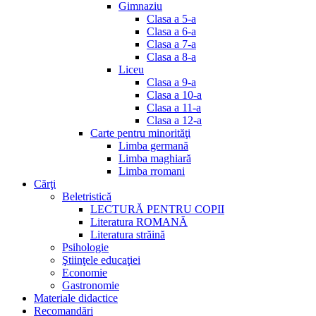
Gimnaziu
Clasa a 5-a
Clasa a 6-a
Clasa a 7-a
Clasa a 8-a
Liceu
Clasa a 9-a
Clasa a 10-a
Clasa a 11-a
Clasa a 12-a
Carte pentru minorităţi
Limba germană
Limba maghiară
Limba rromani
Cărţi
Beletristică
LECTURĂ PENTRU COPII
Literatura ROMANĂ
Literatura străină
Psihologie
Ştiinţele educaţiei
Economie
Gastronomie
Materiale didactice
Recomandări