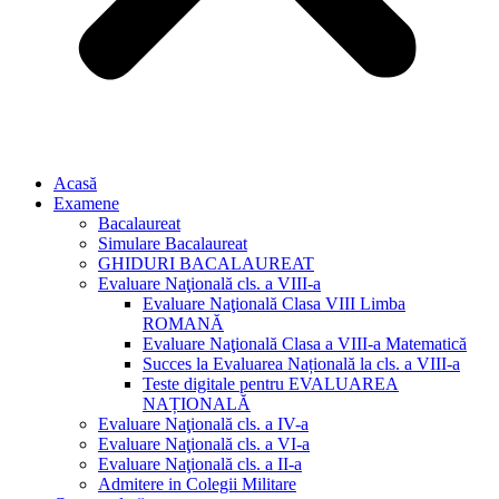
Acasă
Examene
Bacalaureat
Simulare Bacalaureat
GHIDURI BACALAUREAT
Evaluare Naţională cls. a VIII-a
Evaluare Naţională Clasa VIII Limba
ROMANĂ
Evaluare Naţională Clasa a VIII-a Matematică
Succes la Evaluarea Națională la cls. a VIII-a
Teste digitale pentru EVALUAREA
NAȚIONALĂ
Evaluare Naţională cls. a IV-a
Evaluare Naţională cls. a VI-a
Evaluare Naţională cls. a II-a
Admitere in Colegii Militare