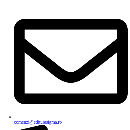
Sari
la
conținut
comenzi@editurasigma.ro