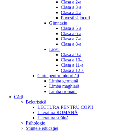
Clasa a 2-a
Clasa a 3-a
Clasa a 4-a
Povesti si jocuri
Gimnaziu
Clasa a 5-a
Clasa a 6-a
Clasa a 7-a
Clasa a 8-a
Liceu
Clasa a 9-a
Clasa a 10-a
Clasa a 11-a
Clasa a 12-a
Carte pentru minorităţi
Limba germană
Limba maghiară
Limba rromani
Cărţi
Beletristică
LECTURĂ PENTRU COPII
Literatura ROMANĂ
Literatura străină
Psihologie
Ştiinţele educaţiei