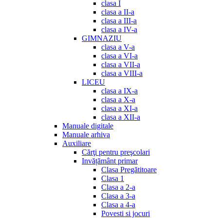
clasa I
clasa a II-a
clasa a III-a
clasa a IV-a
GIMNAZIU
clasa a V-a
clasa a VI-a
clasa a VII-a
clasa a VIII-a
LICEU
clasa a IX-a
clasa a X-a
clasa a XI-a
clasa a XII-a
Manuale digitale
Manuale arhiva
Auxiliare
Cărţi pentru preşcolari
Invățământ primar
Clasa Pregătitoare
Clasa 1
Clasa a 2-a
Clasa a 3-a
Clasa a 4-a
Povesti si jocuri