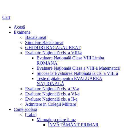
Cart
Acasă
Examene
Bacalaureat
Simulare Bacalaureat
GHIDURI BACALAUREAT
Evaluare Naţională cls. a VIII-a
Evaluare Naţională Clasa VIII Limba
ROMANĂ
Evaluare Naţională Clasa a VIII-a Matematică
Succes la Evaluarea Națională la cls. a VIII-a
Teste digitale pentru EVALUAREA
NAȚIONALĂ
Evaluare Naţională cls. a IV-a
Evaluare Naţională cls. a VI-a
Evaluare Naţională cls. a II-a
Admitere in Colegii Militare
Carte şcolară
[Tabs]
Manuale şcolare în uz
ÎNVĂȚĂMÂNT PRIMAR