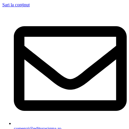
Sari la conținut
comenzi@editurasigma.ro