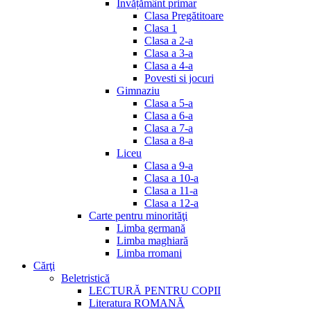
Invățământ primar
Clasa Pregătitoare
Clasa 1
Clasa a 2-a
Clasa a 3-a
Clasa a 4-a
Povesti si jocuri
Gimnaziu
Clasa a 5-a
Clasa a 6-a
Clasa a 7-a
Clasa a 8-a
Liceu
Clasa a 9-a
Clasa a 10-a
Clasa a 11-a
Clasa a 12-a
Carte pentru minorităţi
Limba germană
Limba maghiară
Limba rromani
Cărţi
Beletristică
LECTURĂ PENTRU COPII
Literatura ROMANĂ