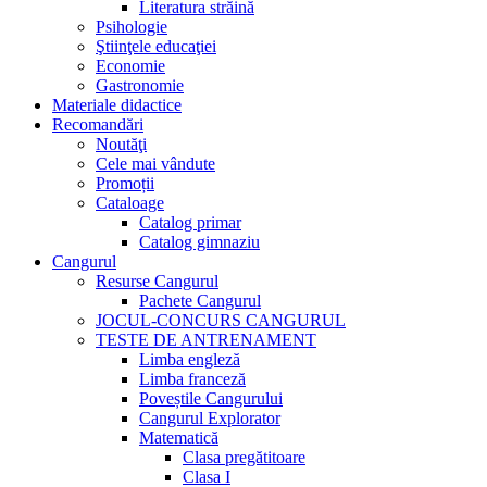
Literatura străină
Psihologie
Ştiinţele educaţiei
Economie
Gastronomie
Materiale didactice
Recomandări
Noutăţi
Cele mai vândute
Promoții
Cataloage
Catalog primar
Catalog gimnaziu
Cangurul
Resurse Cangurul
Pachete Cangurul
JOCUL-CONCURS CANGURUL
TESTE DE ANTRENAMENT
Limba engleză
Limba franceză
Poveștile Cangurului
Cangurul Explorator
Matematică
Clasa pregătitoare
Clasa I