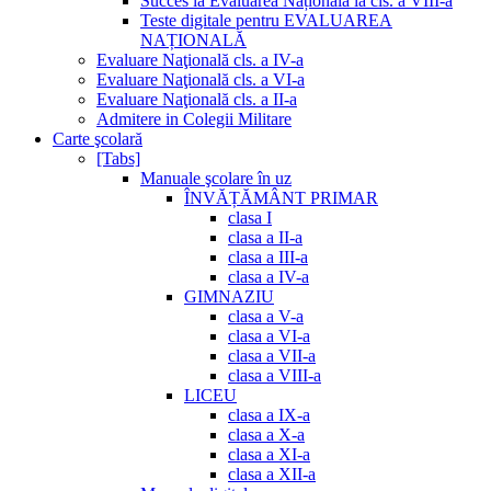
Succes la Evaluarea Națională la cls. a VIII-a
Teste digitale pentru EVALUAREA
NAȚIONALĂ
Evaluare Naţională cls. a IV-a
Evaluare Naţională cls. a VI-a
Evaluare Naţională cls. a II-a
Admitere in Colegii Militare
Carte şcolară
[Tabs]
Manuale şcolare în uz
ÎNVĂȚĂMÂNT PRIMAR
clasa I
clasa a II-a
clasa a III-a
clasa a IV-a
GIMNAZIU
clasa a V-a
clasa a VI-a
clasa a VII-a
clasa a VIII-a
LICEU
clasa a IX-a
clasa a X-a
clasa a XI-a
clasa a XII-a