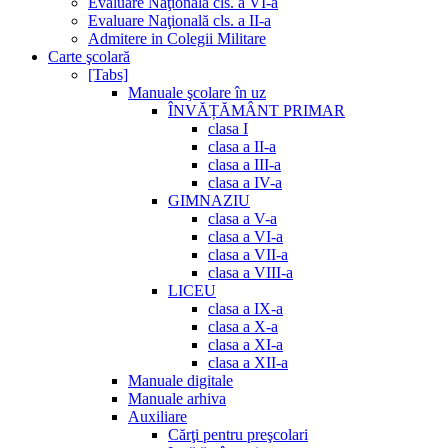
Evaluare Naţională cls. a VI-a
Evaluare Naţională cls. a II-a
Admitere in Colegii Militare
Carte şcolară
[Tabs]
Manuale şcolare în uz
ÎNVĂȚĂMÂNT PRIMAR
clasa I
clasa a II-a
clasa a III-a
clasa a IV-a
GIMNAZIU
clasa a V-a
clasa a VI-a
clasa a VII-a
clasa a VIII-a
LICEU
clasa a IX-a
clasa a X-a
clasa a XI-a
clasa a XII-a
Manuale digitale
Manuale arhiva
Auxiliare
Cărţi pentru preşcolari