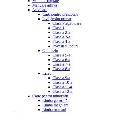
Manuale digitale
Manuale arhiva
Auxiliare
Cărţi pentru preşcolari
Invățământ primar
Clasa Pregătitoare
Clasa 1
Clasa a 2-a
Clasa a 3-a
Clasa a 4-a
Povesti si jocuri
Gimnaziu
Clasa a 5-a
Clasa a 6-a
Clasa a 7-a
Clasa a 8-a
Liceu
Clasa a 9-a
Clasa a 10-a
Clasa a 11-a
Clasa a 12-a
Carte pentru minorităţi
Limba germană
Limba maghiară
Limba rromani