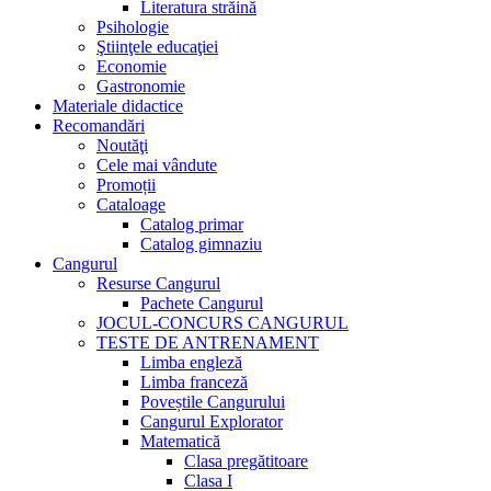
Literatura străină
Psihologie
Ştiinţele educaţiei
Economie
Gastronomie
Materiale didactice
Recomandări
Noutăţi
Cele mai vândute
Promoții
Cataloage
Catalog primar
Catalog gimnaziu
Cangurul
Resurse Cangurul
Pachete Cangurul
JOCUL-CONCURS CANGURUL
TESTE DE ANTRENAMENT
Limba engleză
Limba franceză
Poveștile Cangurului
Cangurul Explorator
Matematică
Clasa pregătitoare
Clasa I