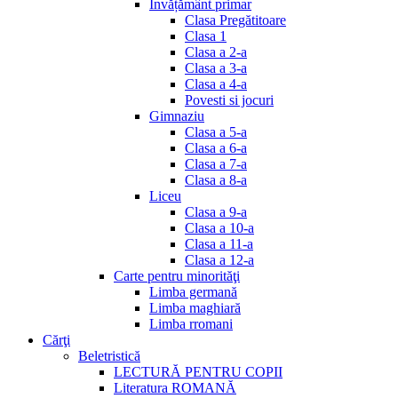
Invățământ primar
Clasa Pregătitoare
Clasa 1
Clasa a 2-a
Clasa a 3-a
Clasa a 4-a
Povesti si jocuri
Gimnaziu
Clasa a 5-a
Clasa a 6-a
Clasa a 7-a
Clasa a 8-a
Liceu
Clasa a 9-a
Clasa a 10-a
Clasa a 11-a
Clasa a 12-a
Carte pentru minorităţi
Limba germană
Limba maghiară
Limba rromani
Cărţi
Beletristică
LECTURĂ PENTRU COPII
Literatura ROMANĂ