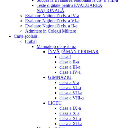
Succes la Evaluarea Națională la cls. a VIII-a
Teste digitale pentru EVALUAREA
NAȚIONALĂ
Evaluare Naţională cls. a IV-a
Evaluare Naţională cls. a VI-a
Evaluare Naţională cls. a II-a
Admitere in Colegii Militare
Carte şcolară
[Tabs]
Manuale şcolare în uz
ÎNVĂȚĂMÂNT PRIMAR
clasa I
clasa a II-a
clasa a III-a
clasa a IV-a
GIMNAZIU
clasa a V-a
clasa a VI-a
clasa a VII-a
clasa a VIII-a
LICEU
clasa a IX-a
clasa a X-a
clasa a XI-a
clasa a XII-a