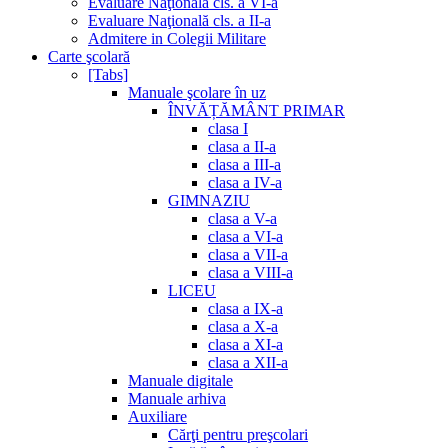
Evaluare Naţională cls. a VI-a
Evaluare Naţională cls. a II-a
Admitere in Colegii Militare
Carte şcolară
[Tabs]
Manuale şcolare în uz
ÎNVĂȚĂMÂNT PRIMAR
clasa I
clasa a II-a
clasa a III-a
clasa a IV-a
GIMNAZIU
clasa a V-a
clasa a VI-a
clasa a VII-a
clasa a VIII-a
LICEU
clasa a IX-a
clasa a X-a
clasa a XI-a
clasa a XII-a
Manuale digitale
Manuale arhiva
Auxiliare
Cărţi pentru preşcolari