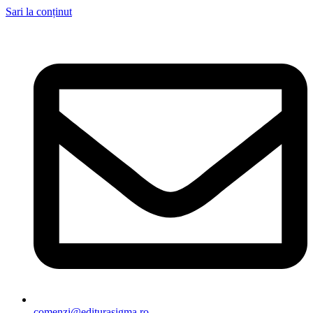
Sari la conținut
comenzi@editurasigma.ro