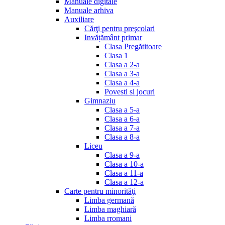
Manuale digitale
Manuale arhiva
Auxiliare
Cărţi pentru preşcolari
Invățământ primar
Clasa Pregătitoare
Clasa 1
Clasa a 2-a
Clasa a 3-a
Clasa a 4-a
Povesti si jocuri
Gimnaziu
Clasa a 5-a
Clasa a 6-a
Clasa a 7-a
Clasa a 8-a
Liceu
Clasa a 9-a
Clasa a 10-a
Clasa a 11-a
Clasa a 12-a
Carte pentru minorităţi
Limba germană
Limba maghiară
Limba rromani