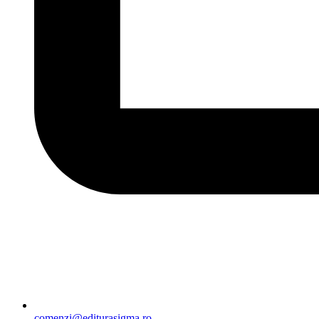
comenzi@editurasigma.ro