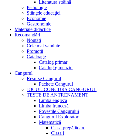
Literatura străină
Psihologie
Ştiinţele educaţiei
Economie
Gastronomie
Materiale didactice
Recomandări
Noutăţi
Cele mai vândute
Promoții
Cataloage
Catalog primar
Catalog gimnaziu
Cangurul
Resurse Cangurul
Pachete Cangurul
JOCUL-CONCURS CANGURUL
TESTE DE ANTRENAMENT
Limba engleză
Limba franceză
Poveștile Cangurului
Cangurul Explorator
Matematică
Clasa pregătitoare
Clasa I