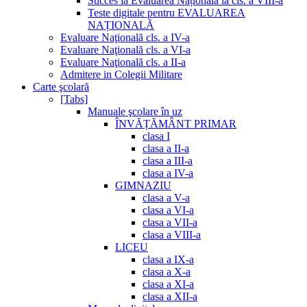
Succes la Evaluarea Națională la cls. a VIII-a
Teste digitale pentru EVALUAREA
NAȚIONALĂ
Evaluare Naţională cls. a IV-a
Evaluare Naţională cls. a VI-a
Evaluare Naţională cls. a II-a
Admitere in Colegii Militare
Carte şcolară
[Tabs]
Manuale şcolare în uz
ÎNVĂȚĂMÂNT PRIMAR
clasa I
clasa a II-a
clasa a III-a
clasa a IV-a
GIMNAZIU
clasa a V-a
clasa a VI-a
clasa a VII-a
clasa a VIII-a
LICEU
clasa a IX-a
clasa a X-a
clasa a XI-a
clasa a XII-a