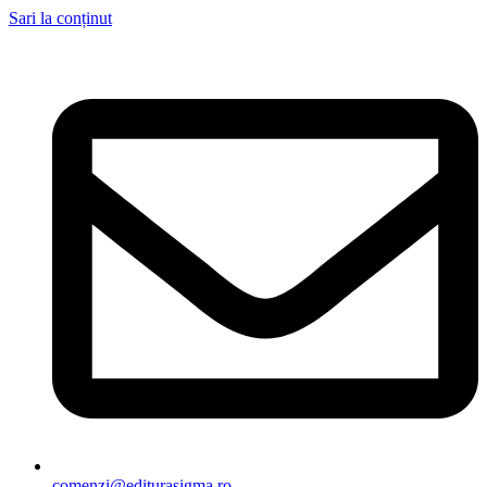
Sari la conținut
comenzi@editurasigma.ro