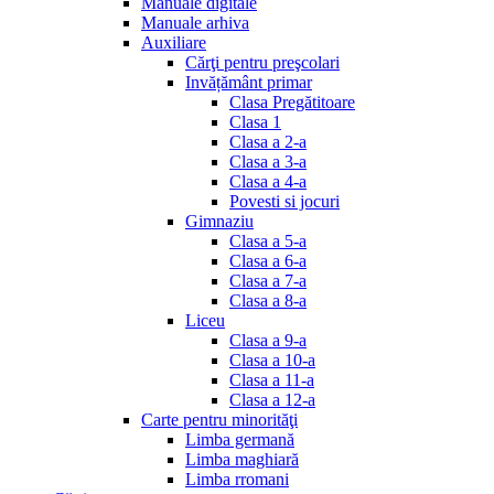
Manuale digitale
Manuale arhiva
Auxiliare
Cărţi pentru preşcolari
Invățământ primar
Clasa Pregătitoare
Clasa 1
Clasa a 2-a
Clasa a 3-a
Clasa a 4-a
Povesti si jocuri
Gimnaziu
Clasa a 5-a
Clasa a 6-a
Clasa a 7-a
Clasa a 8-a
Liceu
Clasa a 9-a
Clasa a 10-a
Clasa a 11-a
Clasa a 12-a
Carte pentru minorităţi
Limba germană
Limba maghiară
Limba rromani