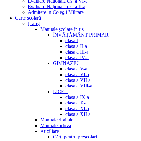
Evaluare Naţională cls. a VI-a
Evaluare Naţională cls. a II-a
Admitere in Colegii Militare
Carte şcolară
[Tabs]
Manuale şcolare în uz
ÎNVĂȚĂMÂNT PRIMAR
clasa I
clasa a II-a
clasa a III-a
clasa a IV-a
GIMNAZIU
clasa a V-a
clasa a VI-a
clasa a VII-a
clasa a VIII-a
LICEU
clasa a IX-a
clasa a X-a
clasa a XI-a
clasa a XII-a
Manuale digitale
Manuale arhiva
Auxiliare
Cărţi pentru preşcolari