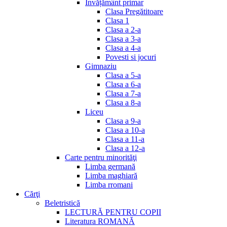
Invățământ primar
Clasa Pregătitoare
Clasa 1
Clasa a 2-a
Clasa a 3-a
Clasa a 4-a
Povesti si jocuri
Gimnaziu
Clasa a 5-a
Clasa a 6-a
Clasa a 7-a
Clasa a 8-a
Liceu
Clasa a 9-a
Clasa a 10-a
Clasa a 11-a
Clasa a 12-a
Carte pentru minorităţi
Limba germană
Limba maghiară
Limba rromani
Cărţi
Beletristică
LECTURĂ PENTRU COPII
Literatura ROMANĂ