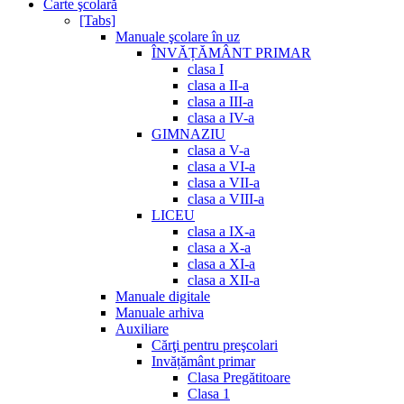
Carte şcolară
[Tabs]
Manuale şcolare în uz
ÎNVĂȚĂMÂNT PRIMAR
clasa I
clasa a II-a
clasa a III-a
clasa a IV-a
GIMNAZIU
clasa a V-a
clasa a VI-a
clasa a VII-a
clasa a VIII-a
LICEU
clasa a IX-a
clasa a X-a
clasa a XI-a
clasa a XII-a
Manuale digitale
Manuale arhiva
Auxiliare
Cărţi pentru preşcolari
Invățământ primar
Clasa Pregătitoare
Clasa 1