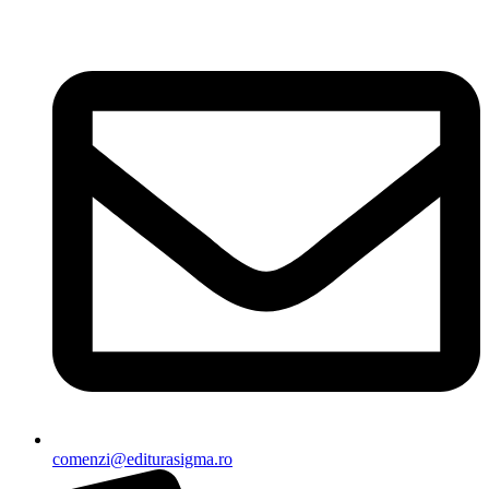
Sari
la
conținut
comenzi@editurasigma.ro