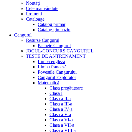
Noutăţi
Cele mai vândute
Promoții
Cataloage
Catalog primar
Catalog gimnaziu
Cangurul
Resurse Cangurul
Pachete Cangurul
JOCUL-CONCURS CANGURUL
TESTE DE ANTRENAMENT
Limba engleză
Limba franceză
Poveștile Cangurului
Cangurul Explorator
Matematică
Clasa pregătitoare
Clasa I
Clasa a II-a
Clasa a III-a
Clasa a IV-a
Clasa a V-a
Clasa a VI-a
Clasa a VII-a
Clasa a VIII-a