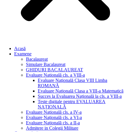
Acasă
Examene
Bacalaureat
Simulare Bacalaureat
GHIDURI BACALAUREAT
Evaluare Naţională cls. a VIII-a
Evaluare Naţională Clasa VIII Limba
ROMANĂ
Evaluare Naţională Clasa a VIII-a Matematică
Succes la Evaluarea Națională la cls. a VIII-a
Teste digitale pentru EVALUAREA
NAȚIONALĂ
Evaluare Naţională cls. a IV-a
Evaluare Naţională cls. a VI-a
Evaluare Naţională cls. a II-a
Admitere in Colegii Militare