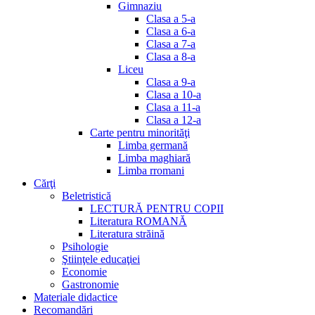
Gimnaziu
Clasa a 5-a
Clasa a 6-a
Clasa a 7-a
Clasa a 8-a
Liceu
Clasa a 9-a
Clasa a 10-a
Clasa a 11-a
Clasa a 12-a
Carte pentru minorităţi
Limba germană
Limba maghiară
Limba rromani
Cărţi
Beletristică
LECTURĂ PENTRU COPII
Literatura ROMANĂ
Literatura străină
Psihologie
Ştiinţele educaţiei
Economie
Gastronomie
Materiale didactice
Recomandări