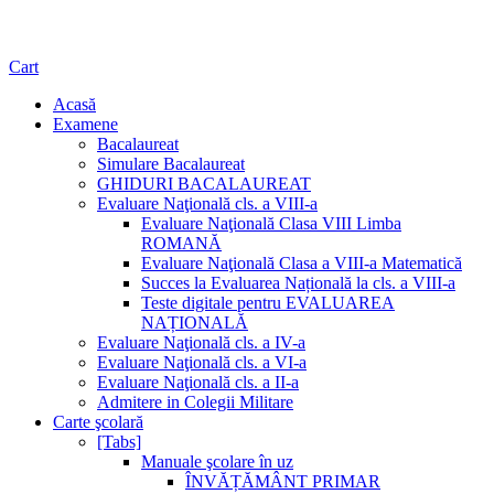
Cart
Acasă
Examene
Bacalaureat
Simulare Bacalaureat
GHIDURI BACALAUREAT
Evaluare Naţională cls. a VIII-a
Evaluare Naţională Clasa VIII Limba
ROMANĂ
Evaluare Naţională Clasa a VIII-a Matematică
Succes la Evaluarea Națională la cls. a VIII-a
Teste digitale pentru EVALUAREA
NAȚIONALĂ
Evaluare Naţională cls. a IV-a
Evaluare Naţională cls. a VI-a
Evaluare Naţională cls. a II-a
Admitere in Colegii Militare
Carte şcolară
[Tabs]
Manuale şcolare în uz
ÎNVĂȚĂMÂNT PRIMAR