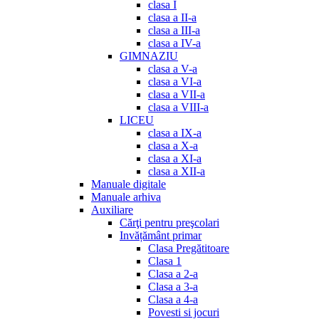
clasa I
clasa a II-a
clasa a III-a
clasa a IV-a
GIMNAZIU
clasa a V-a
clasa a VI-a
clasa a VII-a
clasa a VIII-a
LICEU
clasa a IX-a
clasa a X-a
clasa a XI-a
clasa a XII-a
Manuale digitale
Manuale arhiva
Auxiliare
Cărţi pentru preşcolari
Invățământ primar
Clasa Pregătitoare
Clasa 1
Clasa a 2-a
Clasa a 3-a
Clasa a 4-a
Povesti si jocuri