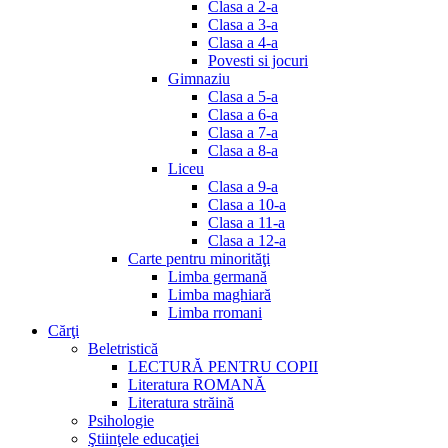
Clasa a 2-a
Clasa a 3-a
Clasa a 4-a
Povesti si jocuri
Gimnaziu
Clasa a 5-a
Clasa a 6-a
Clasa a 7-a
Clasa a 8-a
Liceu
Clasa a 9-a
Clasa a 10-a
Clasa a 11-a
Clasa a 12-a
Carte pentru minorităţi
Limba germană
Limba maghiară
Limba rromani
Cărţi
Beletristică
LECTURĂ PENTRU COPII
Literatura ROMANĂ
Literatura străină
Psihologie
Ştiinţele educaţiei