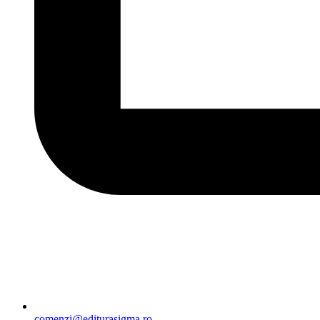
comenzi@editurasigma.ro