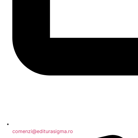
comenzi@editurasigma.ro