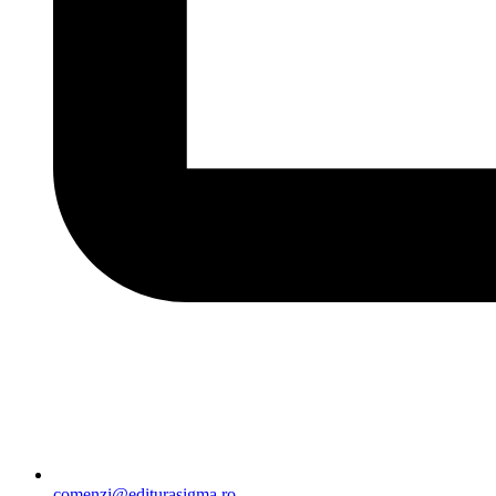
comenzi@editurasigma.ro