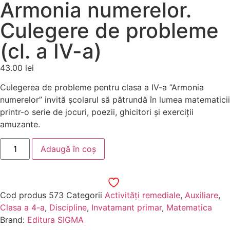
Armonia numerelor.
Culegere de probleme
(cl. a IV-a)
43.00
lei
Culegerea de probleme pentru clasa a IV-a ”Armonia
numerelor” invită școlarul să pătrundă în lumea matematicii
printr-o serie de jocuri, poezii, ghicitori şi exerciţii
amuzante.
Adaugă în coș
Cod produs
573
Categorii
Activități remediale
,
Auxiliare
,
Clasa a 4-a
,
Discipline
,
Invatamant primar
,
Matematica
Brand:
Editura SIGMA