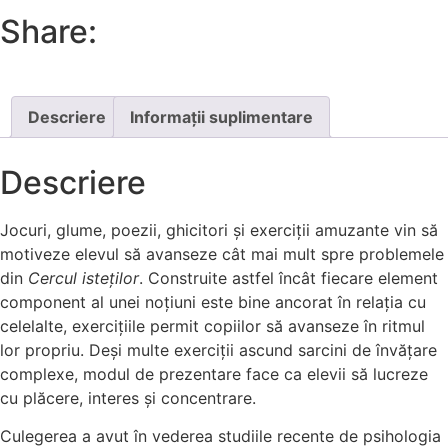
Share:
Descriere
Informații suplimentare
Descriere
Jocuri, glume, poezii, ghicitori şi exerciţii amuzante vin să
motiveze elevul să avanseze cât mai mult spre problemele
din
Cercul isteţilor
. Construite astfel încât fiecare element
component al unei noţiuni este bine ancorat în relaţia cu
celelalte, exerciţiile permit copiilor să avanseze în ritmul
lor propriu. Deşi multe exerciţii ascund sarcini de învăţare
complexe, modul de prezentare face ca elevii să lucreze
cu plăcere, interes şi concentrare.
Culegerea a avut în vederea studiile recente de psihologia