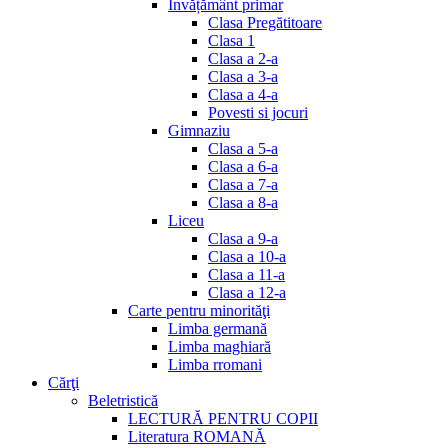
Invățământ primar
Clasa Pregătitoare
Clasa 1
Clasa a 2-a
Clasa a 3-a
Clasa a 4-a
Povesti si jocuri
Gimnaziu
Clasa a 5-a
Clasa a 6-a
Clasa a 7-a
Clasa a 8-a
Liceu
Clasa a 9-a
Clasa a 10-a
Clasa a 11-a
Clasa a 12-a
Carte pentru minorităţi
Limba germană
Limba maghiară
Limba rromani
Cărţi
Beletristică
LECTURĂ PENTRU COPII
Literatura ROMANĂ