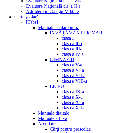
Evaluare Naţională cls. a VI-a
Evaluare Naţională cls. a II-a
Admitere in Colegii Militare
Carte şcolară
[Tabs]
Manuale şcolare în uz
ÎNVĂȚĂMÂNT PRIMAR
clasa I
clasa a II-a
clasa a III-a
clasa a IV-a
GIMNAZIU
clasa a V-a
clasa a VI-a
clasa a VII-a
clasa a VIII-a
LICEU
clasa a IX-a
clasa a X-a
clasa a XI-a
clasa a XII-a
Manuale digitale
Manuale arhiva
Auxiliare
Cărţi pentru preşcolari