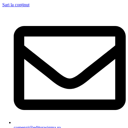
Sari la conținut
comenzi@editurasigma.ro