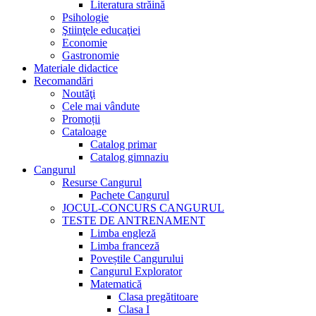
Literatura străină
Psihologie
Ştiinţele educaţiei
Economie
Gastronomie
Materiale didactice
Recomandări
Noutăţi
Cele mai vândute
Promoții
Cataloage
Catalog primar
Catalog gimnaziu
Cangurul
Resurse Cangurul
Pachete Cangurul
JOCUL-CONCURS CANGURUL
TESTE DE ANTRENAMENT
Limba engleză
Limba franceză
Poveștile Cangurului
Cangurul Explorator
Matematică
Clasa pregătitoare
Clasa I