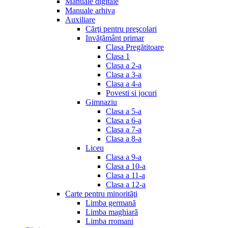
Manuale digitale
Manuale arhiva
Auxiliare
Cărţi pentru preşcolari
Invățământ primar
Clasa Pregătitoare
Clasa 1
Clasa a 2-a
Clasa a 3-a
Clasa a 4-a
Povesti si jocuri
Gimnaziu
Clasa a 5-a
Clasa a 6-a
Clasa a 7-a
Clasa a 8-a
Liceu
Clasa a 9-a
Clasa a 10-a
Clasa a 11-a
Clasa a 12-a
Carte pentru minorităţi
Limba germană
Limba maghiară
Limba rromani