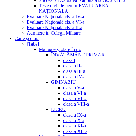
Succes la Evaluarea Națională la cls. a VIII-a
Teste digitale pentru EVALUAREA
NAȚIONALĂ
Evaluare Naţională cls. a IV-a
Evaluare Naţională cls. a VI-a
Evaluare Naţională cls. a II-a
Admitere in Colegii Militare
Carte şcolară
[Tabs]
Manuale şcolare în uz
ÎNVĂȚĂMÂNT PRIMAR
clasa I
clasa a II-a
clasa a III-a
clasa a IV-a
GIMNAZIU
clasa a V-a
clasa a VI-a
clasa a VII-a
clasa a VIII-a
LICEU
clasa a IX-a
clasa a X-a
clasa a XI-a
clasa a XII-a