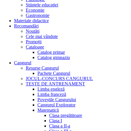
Ştiinţele educaţiei
Economie
Gastronomie
Materiale didactice
Recomandări
Noutăţi
Cele mai vândute
Promoții
Cataloage
Catalog primar
Catalog gimnaziu
Cangurul
Resurse Cangurul
Pachete Cangurul
JOCUL-CONCURS CANGURUL
TESTE DE ANTRENAMENT
Limba engleză
Limba franceză
Poveștile Cangurului
Cangurul Explorator
Matematică
Clasa pregătitoare
Clasa I
Clasa a II-a