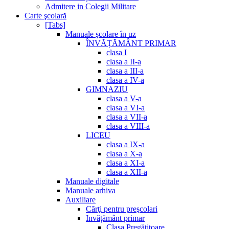
Admitere in Colegii Militare
Carte şcolară
[Tabs]
Manuale şcolare în uz
ÎNVĂȚĂMÂNT PRIMAR
clasa I
clasa a II-a
clasa a III-a
clasa a IV-a
GIMNAZIU
clasa a V-a
clasa a VI-a
clasa a VII-a
clasa a VIII-a
LICEU
clasa a IX-a
clasa a X-a
clasa a XI-a
clasa a XII-a
Manuale digitale
Manuale arhiva
Auxiliare
Cărţi pentru preşcolari
Invățământ primar
Clasa Pregătitoare