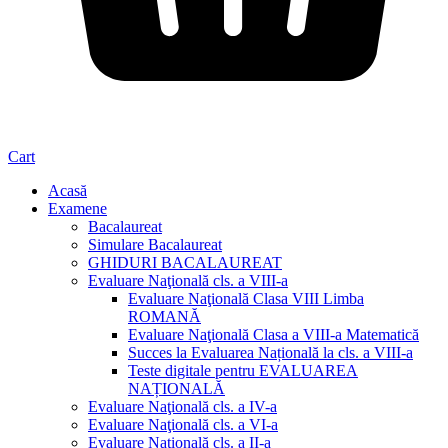
Cart
Acasă
Examene
Bacalaureat
Simulare Bacalaureat
GHIDURI BACALAUREAT
Evaluare Naţională cls. a VIII-a
Evaluare Naţională Clasa VIII Limba
ROMANĂ
Evaluare Naţională Clasa a VIII-a Matematică
Succes la Evaluarea Națională la cls. a VIII-a
Teste digitale pentru EVALUAREA
NAȚIONALĂ
Evaluare Naţională cls. a IV-a
Evaluare Naţională cls. a VI-a
Evaluare Naţională cls. a II-a