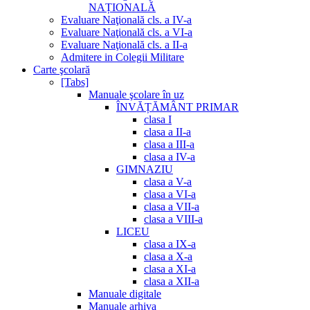
NAȚIONALĂ
Evaluare Naţională cls. a IV-a
Evaluare Naţională cls. a VI-a
Evaluare Naţională cls. a II-a
Admitere in Colegii Militare
Carte şcolară
[Tabs]
Manuale şcolare în uz
ÎNVĂȚĂMÂNT PRIMAR
clasa I
clasa a II-a
clasa a III-a
clasa a IV-a
GIMNAZIU
clasa a V-a
clasa a VI-a
clasa a VII-a
clasa a VIII-a
LICEU
clasa a IX-a
clasa a X-a
clasa a XI-a
clasa a XII-a
Manuale digitale
Manuale arhiva