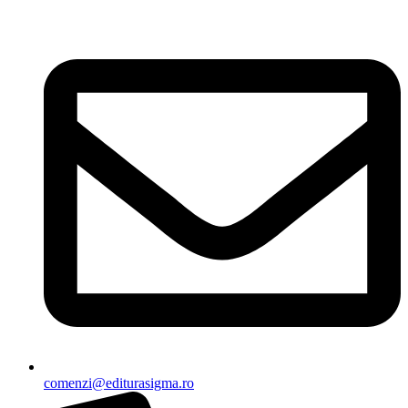
Sari
la
conținut
comenzi@editurasigma.ro