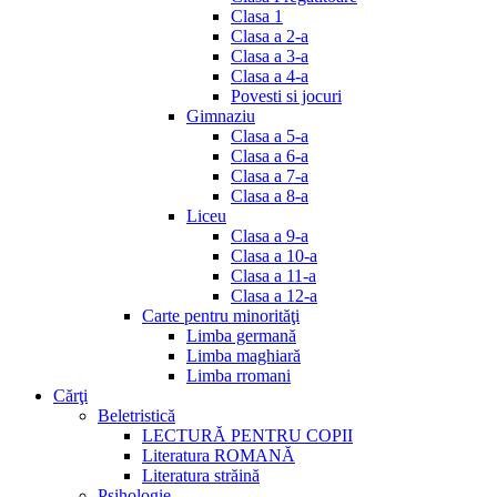
Clasa 1
Clasa a 2-a
Clasa a 3-a
Clasa a 4-a
Povesti si jocuri
Gimnaziu
Clasa a 5-a
Clasa a 6-a
Clasa a 7-a
Clasa a 8-a
Liceu
Clasa a 9-a
Clasa a 10-a
Clasa a 11-a
Clasa a 12-a
Carte pentru minorităţi
Limba germană
Limba maghiară
Limba rromani
Cărţi
Beletristică
LECTURĂ PENTRU COPII
Literatura ROMANĂ
Literatura străină
Psihologie