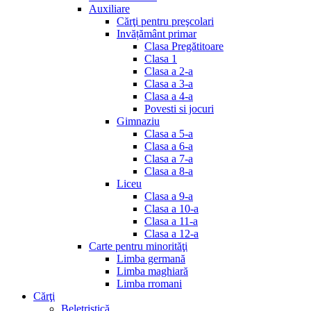
Auxiliare
Cărţi pentru preşcolari
Invățământ primar
Clasa Pregătitoare
Clasa 1
Clasa a 2-a
Clasa a 3-a
Clasa a 4-a
Povesti si jocuri
Gimnaziu
Clasa a 5-a
Clasa a 6-a
Clasa a 7-a
Clasa a 8-a
Liceu
Clasa a 9-a
Clasa a 10-a
Clasa a 11-a
Clasa a 12-a
Carte pentru minorităţi
Limba germană
Limba maghiară
Limba rromani
Cărţi
Beletristică