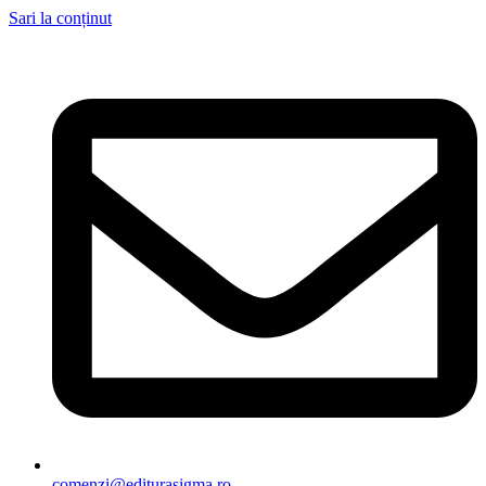
Sari la conținut
comenzi@editurasigma.ro