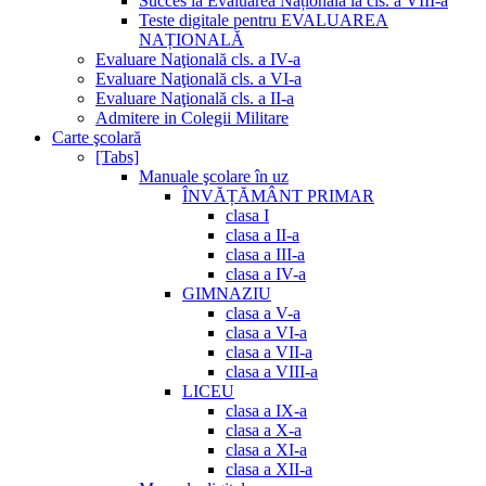
Succes la Evaluarea Națională la cls. a VIII-a
Teste digitale pentru EVALUAREA
NAȚIONALĂ
Evaluare Naţională cls. a IV-a
Evaluare Naţională cls. a VI-a
Evaluare Naţională cls. a II-a
Admitere in Colegii Militare
Carte şcolară
[Tabs]
Manuale şcolare în uz
ÎNVĂȚĂMÂNT PRIMAR
clasa I
clasa a II-a
clasa a III-a
clasa a IV-a
GIMNAZIU
clasa a V-a
clasa a VI-a
clasa a VII-a
clasa a VIII-a
LICEU
clasa a IX-a
clasa a X-a
clasa a XI-a
clasa a XII-a