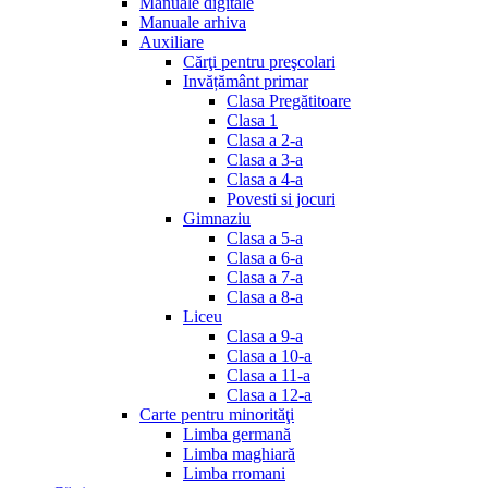
Manuale digitale
Manuale arhiva
Auxiliare
Cărţi pentru preşcolari
Invățământ primar
Clasa Pregătitoare
Clasa 1
Clasa a 2-a
Clasa a 3-a
Clasa a 4-a
Povesti si jocuri
Gimnaziu
Clasa a 5-a
Clasa a 6-a
Clasa a 7-a
Clasa a 8-a
Liceu
Clasa a 9-a
Clasa a 10-a
Clasa a 11-a
Clasa a 12-a
Carte pentru minorităţi
Limba germană
Limba maghiară
Limba rromani