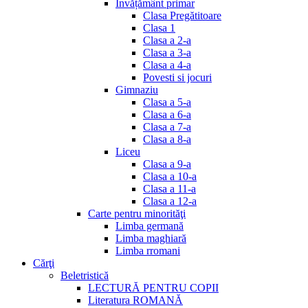
Invățământ primar
Clasa Pregătitoare
Clasa 1
Clasa a 2-a
Clasa a 3-a
Clasa a 4-a
Povesti si jocuri
Gimnaziu
Clasa a 5-a
Clasa a 6-a
Clasa a 7-a
Clasa a 8-a
Liceu
Clasa a 9-a
Clasa a 10-a
Clasa a 11-a
Clasa a 12-a
Carte pentru minorităţi
Limba germană
Limba maghiară
Limba rromani
Cărţi
Beletristică
LECTURĂ PENTRU COPII
Literatura ROMANĂ