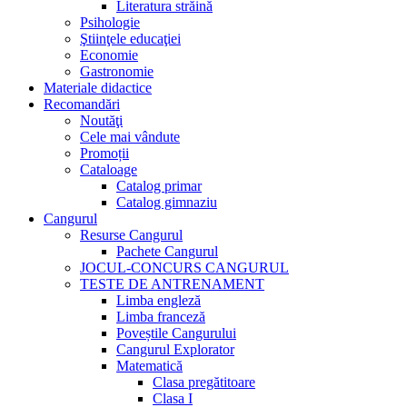
Literatura străină
Psihologie
Ştiinţele educaţiei
Economie
Gastronomie
Materiale didactice
Recomandări
Noutăţi
Cele mai vândute
Promoții
Cataloage
Catalog primar
Catalog gimnaziu
Cangurul
Resurse Cangurul
Pachete Cangurul
JOCUL-CONCURS CANGURUL
TESTE DE ANTRENAMENT
Limba engleză
Limba franceză
Poveștile Cangurului
Cangurul Explorator
Matematică
Clasa pregătitoare
Clasa I