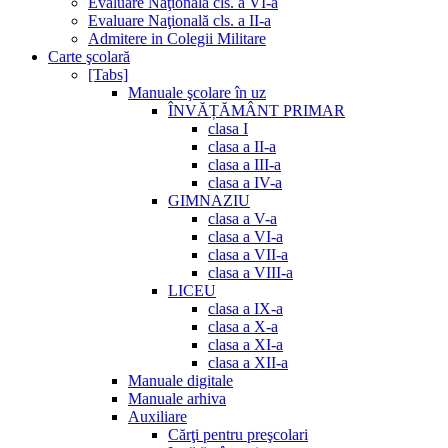
Evaluare Naţională cls. a VI-a
Evaluare Naţională cls. a II-a
Admitere in Colegii Militare
Carte şcolară
[Tabs]
Manuale şcolare în uz
ÎNVĂȚĂMÂNT PRIMAR
clasa I
clasa a II-a
clasa a III-a
clasa a IV-a
GIMNAZIU
clasa a V-a
clasa a VI-a
clasa a VII-a
clasa a VIII-a
LICEU
clasa a IX-a
clasa a X-a
clasa a XI-a
clasa a XII-a
Manuale digitale
Manuale arhiva
Auxiliare
Cărţi pentru preşcolari