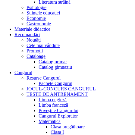
Literatura străină
Psihologie
Ştiinţele educaţiei
Economie
Gastronomie
Materiale didactice
Recomandări
Noutăţi
Cele mai vândute
Promoții
Cataloage
Catalog primar
Catalog gimnaziu
Cangurul
Resurse Cangurul
Pachete Cangurul
JOCUL-CONCURS CANGURUL
TESTE DE ANTRENAMENT
Limba engleză
Limba franceză
Poveștile Cangurului
Cangurul Explorator
Matematică
Clasa pregătitoare
Clasa I