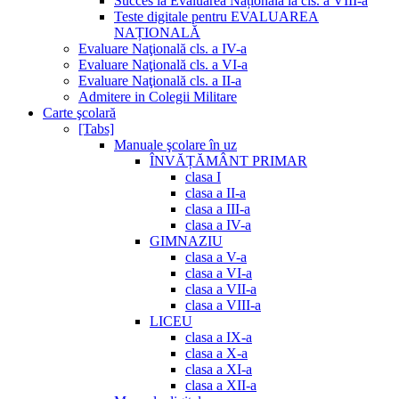
Succes la Evaluarea Națională la cls. a VIII-a
Teste digitale pentru EVALUAREA
NAȚIONALĂ
Evaluare Naţională cls. a IV-a
Evaluare Naţională cls. a VI-a
Evaluare Naţională cls. a II-a
Admitere in Colegii Militare
Carte şcolară
[Tabs]
Manuale şcolare în uz
ÎNVĂȚĂMÂNT PRIMAR
clasa I
clasa a II-a
clasa a III-a
clasa a IV-a
GIMNAZIU
clasa a V-a
clasa a VI-a
clasa a VII-a
clasa a VIII-a
LICEU
clasa a IX-a
clasa a X-a
clasa a XI-a
clasa a XII-a