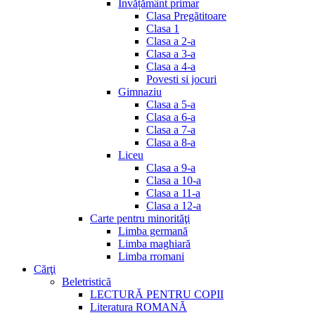
Invățământ primar
Clasa Pregătitoare
Clasa 1
Clasa a 2-a
Clasa a 3-a
Clasa a 4-a
Povesti si jocuri
Gimnaziu
Clasa a 5-a
Clasa a 6-a
Clasa a 7-a
Clasa a 8-a
Liceu
Clasa a 9-a
Clasa a 10-a
Clasa a 11-a
Clasa a 12-a
Carte pentru minorităţi
Limba germană
Limba maghiară
Limba rromani
Cărţi
Beletristică
LECTURĂ PENTRU COPII
Literatura ROMANĂ