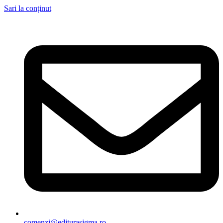
Sari la conținut
comenzi@editurasigma.ro