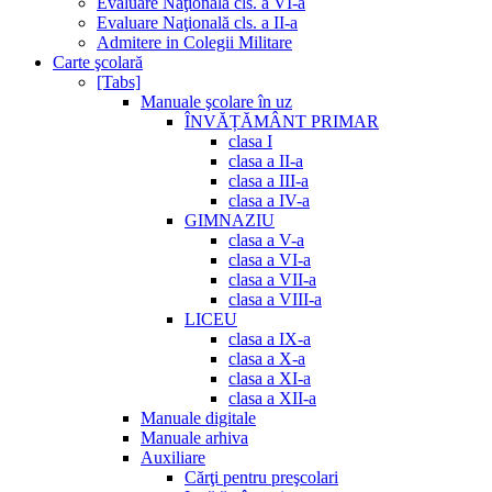
Evaluare Naţională cls. a VI-a
Evaluare Naţională cls. a II-a
Admitere in Colegii Militare
Carte şcolară
[Tabs]
Manuale şcolare în uz
ÎNVĂȚĂMÂNT PRIMAR
clasa I
clasa a II-a
clasa a III-a
clasa a IV-a
GIMNAZIU
clasa a V-a
clasa a VI-a
clasa a VII-a
clasa a VIII-a
LICEU
clasa a IX-a
clasa a X-a
clasa a XI-a
clasa a XII-a
Manuale digitale
Manuale arhiva
Auxiliare
Cărţi pentru preşcolari