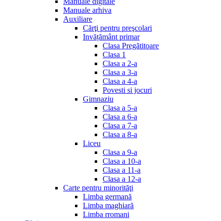
Manuale digitale
Manuale arhiva
Auxiliare
Cărţi pentru preşcolari
Invățământ primar
Clasa Pregătitoare
Clasa 1
Clasa a 2-a
Clasa a 3-a
Clasa a 4-a
Povesti si jocuri
Gimnaziu
Clasa a 5-a
Clasa a 6-a
Clasa a 7-a
Clasa a 8-a
Liceu
Clasa a 9-a
Clasa a 10-a
Clasa a 11-a
Clasa a 12-a
Carte pentru minorităţi
Limba germană
Limba maghiară
Limba rromani