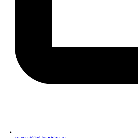
comenzi@editurasigma.ro