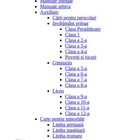
Manuale digitale
Manuale arhiva
Auxiliare
Cărţi pentru preşcolari
Invățământ primar
Clasa Pregătitoare
Clasa 1
Clasa a 2-a
Clasa a 3-a
Clasa a 4-a
Povesti si jocuri
Gimnaziu
Clasa a 5-a
Clasa a 6-a
Clasa a 7-a
Clasa a 8-a
Liceu
Clasa a 9-a
Clasa a 10-a
Clasa a 11-a
Clasa a 12-a
Carte pentru minorităţi
Limba germană
Limba maghiară
Limba rromani