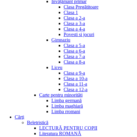
Invățământ primar
Clasa Pregătitoare
Clasa 1
Clasa a 2-a
Clasa a 3-a
Clasa a 4-a
Povesti si jocuri
Gimnaziu
Clasa a 5-a
Clasa a 6-a
Clasa a 7-a
Clasa a 8-a
Liceu
Clasa a 9-a
Clasa a 10-a
Clasa a 11-a
Clasa a 12-a
Carte pentru minorităţi
Limba germană
Limba maghiară
Limba rromani
Cărţi
Beletristică
LECTURĂ PENTRU COPII
Literatura ROMANĂ