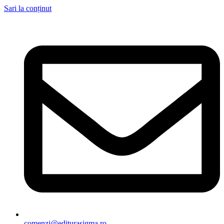
Sari la conținut
comenzi@editurasigma.ro