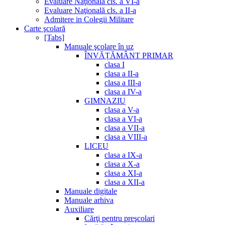
Evaluare Naţională cls. a VI-a
Evaluare Naţională cls. a II-a
Admitere in Colegii Militare
Carte şcolară
[Tabs]
Manuale şcolare în uz
ÎNVĂȚĂMÂNT PRIMAR
clasa I
clasa a II-a
clasa a III-a
clasa a IV-a
GIMNAZIU
clasa a V-a
clasa a VI-a
clasa a VII-a
clasa a VIII-a
LICEU
clasa a IX-a
clasa a X-a
clasa a XI-a
clasa a XII-a
Manuale digitale
Manuale arhiva
Auxiliare
Cărţi pentru preşcolari