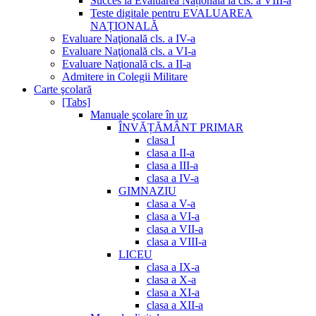
Succes la Evaluarea Națională la cls. a VIII-a
Teste digitale pentru EVALUAREA
NAȚIONALĂ
Evaluare Naţională cls. a IV-a
Evaluare Naţională cls. a VI-a
Evaluare Naţională cls. a II-a
Admitere in Colegii Militare
Carte şcolară
[Tabs]
Manuale şcolare în uz
ÎNVĂȚĂMÂNT PRIMAR
clasa I
clasa a II-a
clasa a III-a
clasa a IV-a
GIMNAZIU
clasa a V-a
clasa a VI-a
clasa a VII-a
clasa a VIII-a
LICEU
clasa a IX-a
clasa a X-a
clasa a XI-a
clasa a XII-a