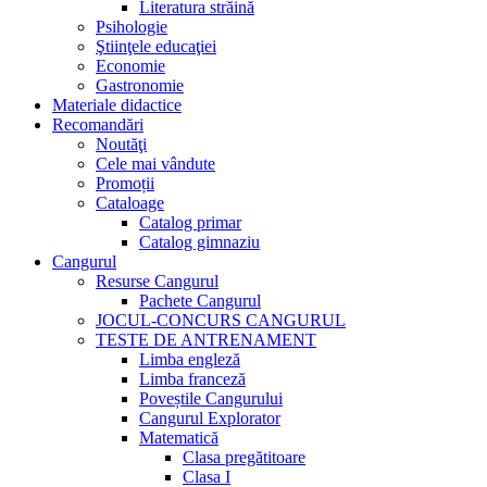
Literatura străină
Psihologie
Ştiinţele educaţiei
Economie
Gastronomie
Materiale didactice
Recomandări
Noutăţi
Cele mai vândute
Promoții
Cataloage
Catalog primar
Catalog gimnaziu
Cangurul
Resurse Cangurul
Pachete Cangurul
JOCUL-CONCURS CANGURUL
TESTE DE ANTRENAMENT
Limba engleză
Limba franceză
Poveștile Cangurului
Cangurul Explorator
Matematică
Clasa pregătitoare
Clasa I