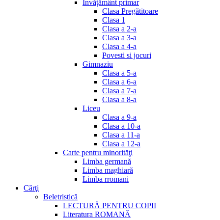
Invățământ primar
Clasa Pregătitoare
Clasa 1
Clasa a 2-a
Clasa a 3-a
Clasa a 4-a
Povesti si jocuri
Gimnaziu
Clasa a 5-a
Clasa a 6-a
Clasa a 7-a
Clasa a 8-a
Liceu
Clasa a 9-a
Clasa a 10-a
Clasa a 11-a
Clasa a 12-a
Carte pentru minorităţi
Limba germană
Limba maghiară
Limba rromani
Cărţi
Beletristică
LECTURĂ PENTRU COPII
Literatura ROMANĂ