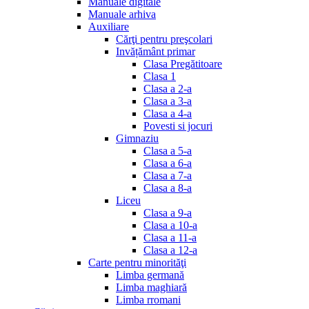
Manuale digitale
Manuale arhiva
Auxiliare
Cărţi pentru preşcolari
Invățământ primar
Clasa Pregătitoare
Clasa 1
Clasa a 2-a
Clasa a 3-a
Clasa a 4-a
Povesti si jocuri
Gimnaziu
Clasa a 5-a
Clasa a 6-a
Clasa a 7-a
Clasa a 8-a
Liceu
Clasa a 9-a
Clasa a 10-a
Clasa a 11-a
Clasa a 12-a
Carte pentru minorităţi
Limba germană
Limba maghiară
Limba rromani