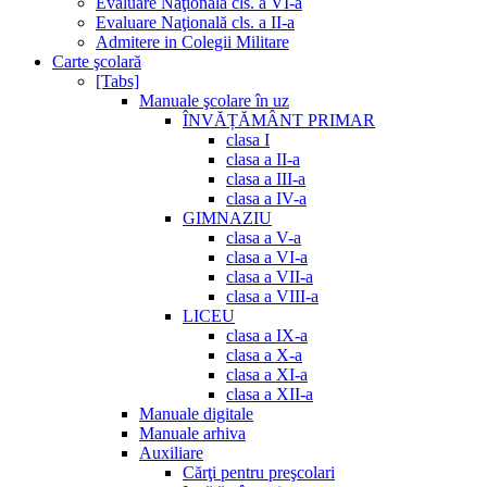
Evaluare Naţională cls. a VI-a
Evaluare Naţională cls. a II-a
Admitere in Colegii Militare
Carte şcolară
[Tabs]
Manuale şcolare în uz
ÎNVĂȚĂMÂNT PRIMAR
clasa I
clasa a II-a
clasa a III-a
clasa a IV-a
GIMNAZIU
clasa a V-a
clasa a VI-a
clasa a VII-a
clasa a VIII-a
LICEU
clasa a IX-a
clasa a X-a
clasa a XI-a
clasa a XII-a
Manuale digitale
Manuale arhiva
Auxiliare
Cărţi pentru preşcolari