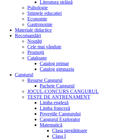
Literatura străină
Psihologie
Ştiinţele educaţiei
Economie
Gastronomie
Materiale didactice
Recomandări
Noutăţi
Cele mai vândute
Promoții
Cataloage
Catalog primar
Catalog gimnaziu
Cangurul
Resurse Cangurul
Pachete Cangurul
JOCUL-CONCURS CANGURUL
TESTE DE ANTRENAMENT
Limba engleză
Limba franceză
Poveștile Cangurului
Cangurul Explorator
Matematică
Clasa pregătitoare
Clasa I