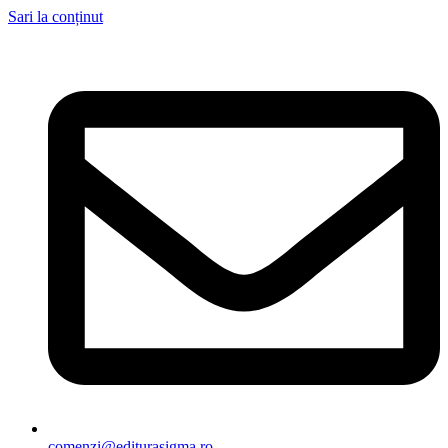
Sari la conținut
comenzi@editurasigma.ro