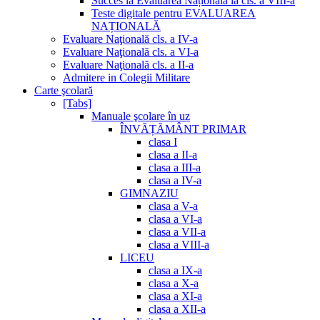
Succes la Evaluarea Națională la cls. a VIII-a
Teste digitale pentru EVALUAREA
NAȚIONALĂ
Evaluare Naţională cls. a IV-a
Evaluare Naţională cls. a VI-a
Evaluare Naţională cls. a II-a
Admitere in Colegii Militare
Carte şcolară
[Tabs]
Manuale şcolare în uz
ÎNVĂȚĂMÂNT PRIMAR
clasa I
clasa a II-a
clasa a III-a
clasa a IV-a
GIMNAZIU
clasa a V-a
clasa a VI-a
clasa a VII-a
clasa a VIII-a
LICEU
clasa a IX-a
clasa a X-a
clasa a XI-a
clasa a XII-a