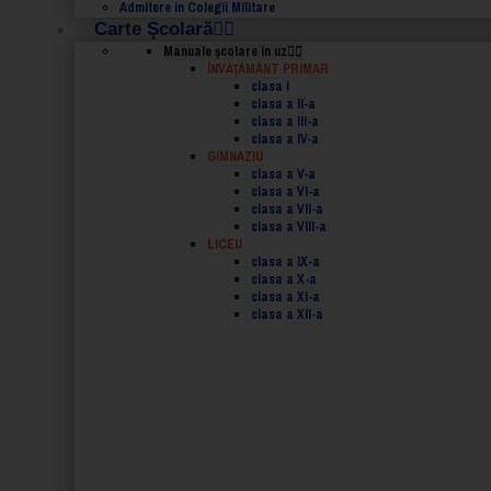
Admitere in Colegii Militare
Carte Şcolară
Manuale şcolare în uz
ÎNVĂȚĂMÂNT PRIMAR
clasa I
clasa a II-a
clasa a III-a
clasa a IV-a
GIMNAZIU
clasa a V-a
clasa a VI-a
clasa a VII-a
clasa a VIII-a
LICEU
clasa a IX-a
clasa a X-a
clasa a XI-a
clasa a XII-a