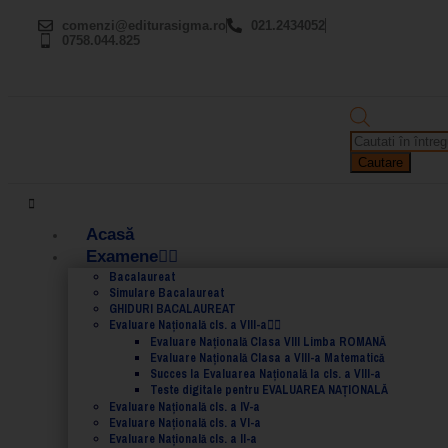
comenzi@editurasigma.ro
021.2434052
0758.044.825
Cautare
Acasă
Examene
Bacalaureat
Simulare Bacalaureat
GHIDURI BACALAUREAT
Evaluare Naţională cls. a VIII-a
Evaluare Naţională Clasa VIII Limba ROMANĂ
Evaluare Naţională Clasa a VIII-a Matematică
Succes la Evaluarea Națională la cls. a VIII-a
Teste digitale pentru EVALUAREA NAȚIONALĂ
Evaluare Naţională cls. a IV-a
Evaluare Naţională cls. a VI-a
Evaluare Naţională cls. a II-a