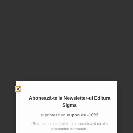
Abonează-te la
Newsletter-ul Editura
Sigma
și primești un
cupon de -10%
!
*Reducerea cuponului nu se cumulează cu alte
discounturi și promoții.