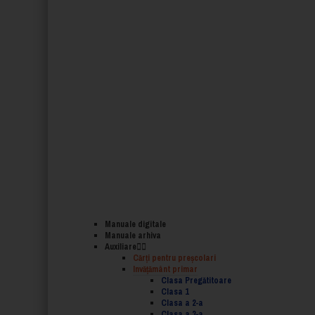
Manuale digitale
Manuale arhiva
Auxiliare
Cărţi pentru preşcolari
Invățământ primar
Clasa Pregătitoare
Clasa 1
Clasa a 2-a
Clasa a 3-a