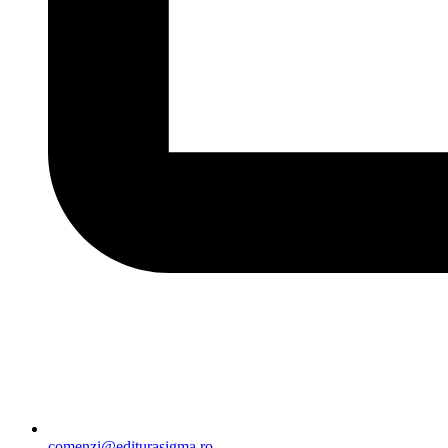
comenzi@editurasigma.ro