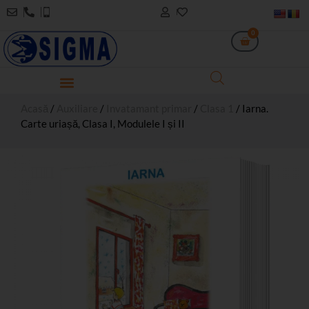
0
Acasă
/
Auxiliare
/
Invatamant primar
/
Clasa 1
/ Iarna.
Carte uriașă, Clasa I, Modulele I și II