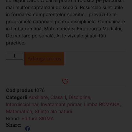
corespunzător. O carte poate fi folosită pe parcursul
mai multor săptămâni de şcoală. Resursele sunt utile
în formarea competențelor specifice prevăzute în
programele naționale pentru disciplinele: Comunicare
în limba română, Matematică şi Explorarea Mediului,
Dezvoltare personală, Arte vizuale și abilități
practice.
Adaugă în coș
Cod produs
1076
Categorii
Auxiliare
,
Clasa 1
,
Discipline
,
Interdisciplinar
,
Invatamant primar
,
Limba ROMANA
,
Matematica
,
Științe ale naturii
Brand:
Editura SIGMA
Share: