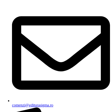
Sari
la
conținut
comenzi@editurasigma.ro