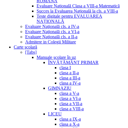
ROMANĂ
Evaluare Naţională Clasa a VIII-a Matematică
Succes la Evaluarea Națională la cls. a VIII-a
Teste digitale pentru EVALUAREA
NAȚIONALĂ
Evaluare Naţională cls. a IV-a
Evaluare Naţională cls. a VI-a
Evaluare Naţională cls. a II-a
Admitere in Colegii Militare
Carte şcolară
[Tabs]
Manuale şcolare în uz
ÎNVĂȚĂMÂNT PRIMAR
clasa I
clasa a II-a
clasa a III-a
clasa a IV-a
GIMNAZIU
clasa a V-a
clasa a VI-a
clasa a VII-a
clasa a VIII-a
LICEU
clasa a IX-a
clasa a X-a