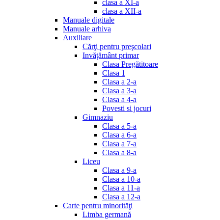
clasa a XI-a
clasa a XII-a
Manuale digitale
Manuale arhiva
Auxiliare
Cărţi pentru preşcolari
Invățământ primar
Clasa Pregătitoare
Clasa 1
Clasa a 2-a
Clasa a 3-a
Clasa a 4-a
Povesti si jocuri
Gimnaziu
Clasa a 5-a
Clasa a 6-a
Clasa a 7-a
Clasa a 8-a
Liceu
Clasa a 9-a
Clasa a 10-a
Clasa a 11-a
Clasa a 12-a
Carte pentru minorităţi
Limba germană