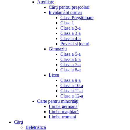
Auxiliare
Cărţi pentru preşcolari
Invățământ primar
Clasa Pregătitoare
Clasa 1
Clasa a 2-a
Clasa a 3-a
Clasa a 4-a
Povesti si jocuri
Gimnaziu
Clasa a 5-a
Clasa a 6-a
Clasa a 7-a
Clasa a 8-a
Liceu
Clasa a 9-a
Clasa a 10-a
Clasa a 11-a
Clasa a 12-a
Carte pentru minorităţi
Limba germană
Limba maghiară
Limba rromani
Cărţi
Beletristică