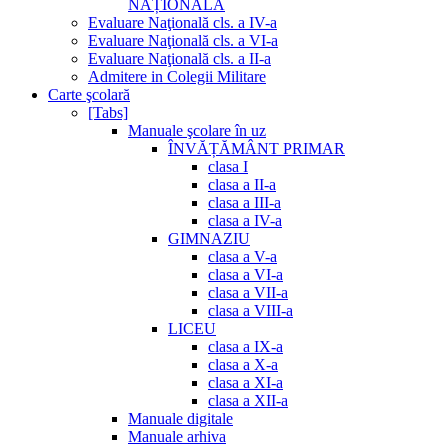
NAȚIONALĂ
Evaluare Naţională cls. a IV-a
Evaluare Naţională cls. a VI-a
Evaluare Naţională cls. a II-a
Admitere in Colegii Militare
Carte şcolară
[Tabs]
Manuale şcolare în uz
ÎNVĂȚĂMÂNT PRIMAR
clasa I
clasa a II-a
clasa a III-a
clasa a IV-a
GIMNAZIU
clasa a V-a
clasa a VI-a
clasa a VII-a
clasa a VIII-a
LICEU
clasa a IX-a
clasa a X-a
clasa a XI-a
clasa a XII-a
Manuale digitale
Manuale arhiva