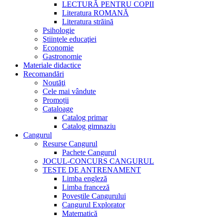
LECTURĂ PENTRU COPII
Literatura ROMANĂ
Literatura străină
Psihologie
Ştiinţele educaţiei
Economie
Gastronomie
Materiale didactice
Recomandări
Noutăţi
Cele mai vândute
Promoții
Cataloage
Catalog primar
Catalog gimnaziu
Cangurul
Resurse Cangurul
Pachete Cangurul
JOCUL-CONCURS CANGURUL
TESTE DE ANTRENAMENT
Limba engleză
Limba franceză
Poveștile Cangurului
Cangurul Explorator
Matematică