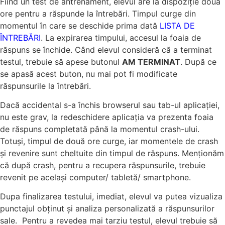
Fiind un test de antrenament, elevul are la dispoziție două
ore pentru a răspunde la întrebări. Timpul curge din
momentul în care se deschide prima dată
LISTA DE
ÎNTREBĂRI
. La expirarea timpului, accesul la foaia de
răspuns se închide. Când elevul consideră că a terminat
testul, trebuie să apese butonul
AM TERMINAT
. După ce
se apasă acest buton, nu mai pot fi modificate
răspunsurile la întrebări.
Dacă accidental s-a închis browserul sau tab-ul aplicației,
nu este grav, la redeschidere aplicația va prezenta foaia
de răspuns completată până la momentul crash-ului.
Totuși, timpul de două ore curge, iar momentele de crash
și revenire sunt cheltuite din timpul de răspuns. Menționăm
că după crash, pentru a recupera răspunsurile, trebuie
revenit pe același computer/ tabletă/ smartphone.
Dupa finalizarea testului, imediat, elevul va putea vizualiza
punctajul obţinut şi analiza personalizată a răspunsurilor
sale. Pentru a revedea mai tarziu testul, elevul trebuie să