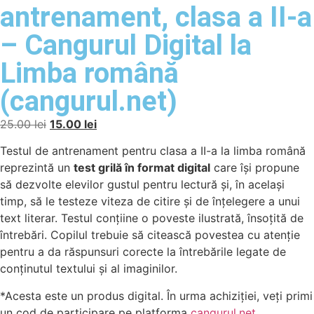
antrenament, clasa a II-a
– Cangurul Digital la
Limba română
(cangurul.net)
25.00
lei
15.00
lei
Testul de antrenament pentru clasa a II-a la limba română
reprezintă un
test grilă în format digital
care își propune
să dezvolte elevilor gustul pentru lectură şi, în acelaşi
timp, să le testeze viteza de citire şi de înţelegere a unui
text literar. Testul conțiine o poveste ilustrată, însoțită de
întrebări. Copilul trebuie să citească povestea cu atenție
pentru a da răspunsuri corecte la întrebările legate de
conținutul textului și al imaginilor.
*Acesta este un produs digital. În urma achiziției, veți primi
un cod de participare pe platforma
cangurul.net
.