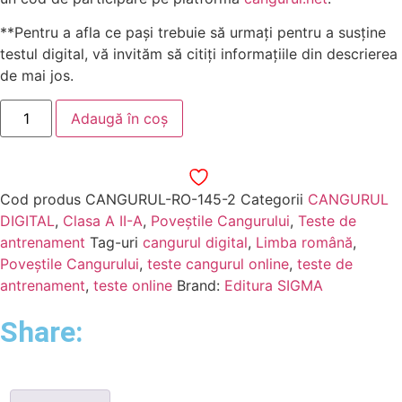
**Pentru a afla ce pași trebuie să urmați pentru a susține
testul digital, vă invităm să citiți informațiile din descrierea
de mai jos.
Adaugă în coș
Cod produs
CANGURUL-RO-145-2
Categorii
CANGURUL
DIGITAL
,
Clasa A II-A
,
Poveștile Cangurului
,
Teste de
antrenament
Tag-uri
cangurul digital
,
Limba română
,
Poveştile Cangurului
,
teste cangurul online
,
teste de
antrenament
,
teste online
Brand:
Editura SIGMA
Share: