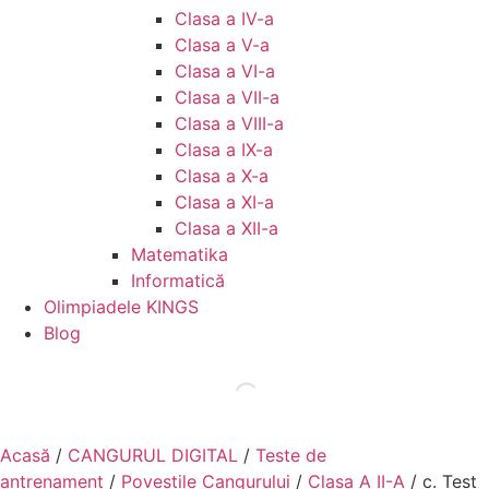
Clasa a IV-a
Clasa a V-a
Clasa a VI-a
Clasa a VII-a
Clasa a VIII-a
Clasa a IX-a
Clasa a X-a
Clasa a XI-a
Clasa a XII-a
Matematika
Informatică
Olimpiadele KINGS
Blog
Acasă
/
CANGURUL DIGITAL
/
Teste de
antrenament
/
Poveștile Cangurului
/
Clasa A II-A
/ c. Test