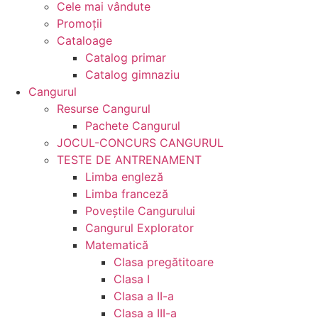
Cele mai vândute
Promoții
Cataloage
Catalog primar
Catalog gimnaziu
Cangurul
Resurse Cangurul
Pachete Cangurul
JOCUL-CONCURS CANGURUL
TESTE DE ANTRENAMENT
Limba engleză
Limba franceză
Poveștile Cangurului
Cangurul Explorator
Matematică
Clasa pregătitoare
Clasa I
Clasa a II-a
Clasa a III-a