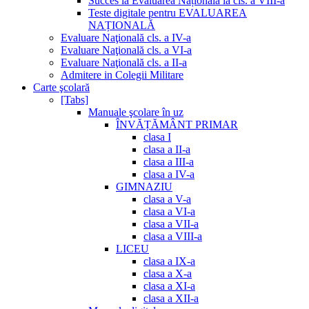
Succes la Evaluarea Națională la cls. a VIII-a
Teste digitale pentru EVALUAREA
NAȚIONALĂ
Evaluare Naţională cls. a IV-a
Evaluare Naţională cls. a VI-a
Evaluare Naţională cls. a II-a
Admitere in Colegii Militare
Carte şcolară
[Tabs]
Manuale şcolare în uz
ÎNVĂȚĂMÂNT PRIMAR
clasa I
clasa a II-a
clasa a III-a
clasa a IV-a
GIMNAZIU
clasa a V-a
clasa a VI-a
clasa a VII-a
clasa a VIII-a
LICEU
clasa a IX-a
clasa a X-a
clasa a XI-a
clasa a XII-a