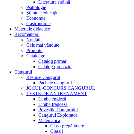
Literatura străină
Psihologie
Ştiinţele educaţiei
Economie
Gastronomie
Materiale didactice
Recomandări
Noutăţi
Cele mai vândute
Promoții
Cataloage
Catalog primar
Catalog gimnaziu
Cangurul
Resurse Cangurul
Pachete Cangurul
JOCUL-CONCURS CANGURUL
TESTE DE ANTRENAMENT
Limba engleză
Limba franceză
Poveștile Cangurului
Cangurul Explorator
Matematică
Clasa pregătitoare
Clasa I