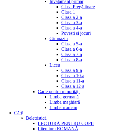
Invățământ primar
Clasa Pregătitoare
Clasa 1
Clasa a 2-a
Clasa a 3-a
Clasa a 4-a
Povesti si jocuri
Gimnaziu
Clasa a 5-a
Clasa a 6-a
Clasa a 7-a
Clasa a 8-a
Liceu
Clasa a 9-a
Clasa a 10-a
Clasa a 11-a
Clasa a 12-a
Carte pentru minorităţi
Limba germană
Limba maghiară
Limba rromani
Cărţi
Beletristică
LECTURĂ PENTRU COPII
Literatura ROMANĂ