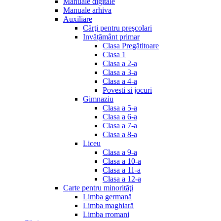
Manuale digitale
Manuale arhiva
Auxiliare
Cărţi pentru preşcolari
Invățământ primar
Clasa Pregătitoare
Clasa 1
Clasa a 2-a
Clasa a 3-a
Clasa a 4-a
Povesti si jocuri
Gimnaziu
Clasa a 5-a
Clasa a 6-a
Clasa a 7-a
Clasa a 8-a
Liceu
Clasa a 9-a
Clasa a 10-a
Clasa a 11-a
Clasa a 12-a
Carte pentru minorităţi
Limba germană
Limba maghiară
Limba rromani