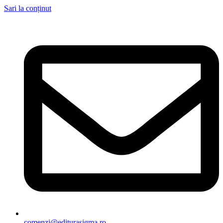
Sari la conținut
comenzi@editurasigma.ro