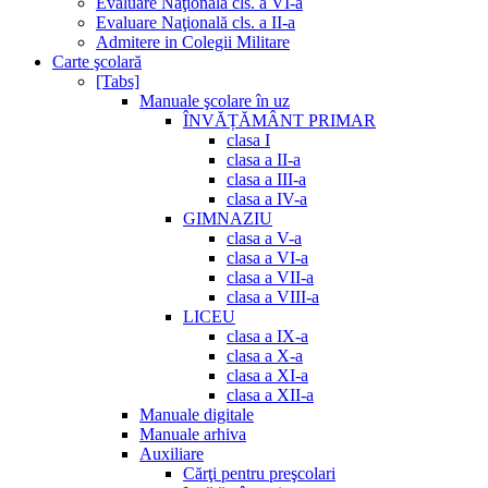
Evaluare Naţională cls. a VI-a
Evaluare Naţională cls. a II-a
Admitere in Colegii Militare
Carte şcolară
[Tabs]
Manuale şcolare în uz
ÎNVĂȚĂMÂNT PRIMAR
clasa I
clasa a II-a
clasa a III-a
clasa a IV-a
GIMNAZIU
clasa a V-a
clasa a VI-a
clasa a VII-a
clasa a VIII-a
LICEU
clasa a IX-a
clasa a X-a
clasa a XI-a
clasa a XII-a
Manuale digitale
Manuale arhiva
Auxiliare
Cărţi pentru preşcolari