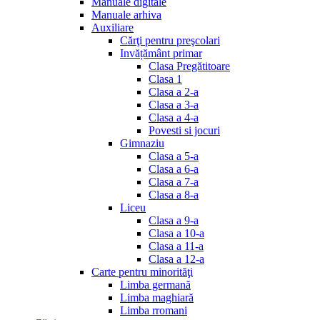
Manuale digitale
Manuale arhiva
Auxiliare
Cărţi pentru preşcolari
Invățământ primar
Clasa Pregătitoare
Clasa 1
Clasa a 2-a
Clasa a 3-a
Clasa a 4-a
Povesti si jocuri
Gimnaziu
Clasa a 5-a
Clasa a 6-a
Clasa a 7-a
Clasa a 8-a
Liceu
Clasa a 9-a
Clasa a 10-a
Clasa a 11-a
Clasa a 12-a
Carte pentru minorităţi
Limba germană
Limba maghiară
Limba rromani