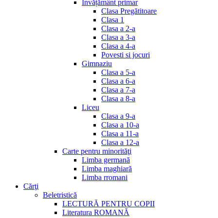
Invățământ primar
Clasa Pregătitoare
Clasa 1
Clasa a 2-a
Clasa a 3-a
Clasa a 4-a
Povesti si jocuri
Gimnaziu
Clasa a 5-a
Clasa a 6-a
Clasa a 7-a
Clasa a 8-a
Liceu
Clasa a 9-a
Clasa a 10-a
Clasa a 11-a
Clasa a 12-a
Carte pentru minorităţi
Limba germană
Limba maghiară
Limba rromani
Cărţi
Beletristică
LECTURĂ PENTRU COPII
Literatura ROMANĂ