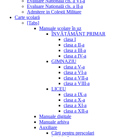
Evaluare Naţională cls. a VI-a
Evaluare Naţională cls. a II-a
Admitere in Colegii Militare
Carte şcolară
[Tabs]
Manuale şcolare în uz
ÎNVĂȚĂMÂNT PRIMAR
clasa I
clasa a II-a
clasa a III-a
clasa a IV-a
GIMNAZIU
clasa a V-a
clasa a VI-a
clasa a VII-a
clasa a VIII-a
LICEU
clasa a IX-a
clasa a X-a
clasa a XI-a
clasa a XII-a
Manuale digitale
Manuale arhiva
Auxiliare
Cărţi pentru preşcolari