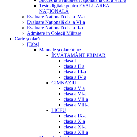
Succes la Evaluarea Națională la cls. a VIII-a
Teste digitale pentru EVALUAREA
NAȚIONALĂ
Evaluare Naţională cls. a IV-a
Evaluare Naţională cls. a VI-a
Evaluare Naţională cls. a II-a
Admitere in Colegii Militare
Carte şcolară
[Tabs]
Manuale şcolare în uz
ÎNVĂȚĂMÂNT PRIMAR
clasa I
clasa a II-a
clasa a III-a
clasa a IV-a
GIMNAZIU
clasa a V-a
clasa a VI-a
clasa a VII-a
clasa a VIII-a
LICEU
clasa a IX-a
clasa a X-a
clasa a XI-a
clasa a XII-a