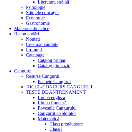
Literatura străină
Psihologie
Ştiinţele educaţiei
Economie
Gastronomie
Materiale didactice
Recomandări
Noutăţi
Cele mai vândute
Promoții
Cataloage
Catalog primar
Catalog gimnaziu
Cangurul
Resurse Cangurul
Pachete Cangurul
JOCUL-CONCURS CANGURUL
TESTE DE ANTRENAMENT
Limba engleză
Limba franceză
Poveștile Cangurului
Cangurul Explorator
Matematică
Clasa pregătitoare
Clasa I