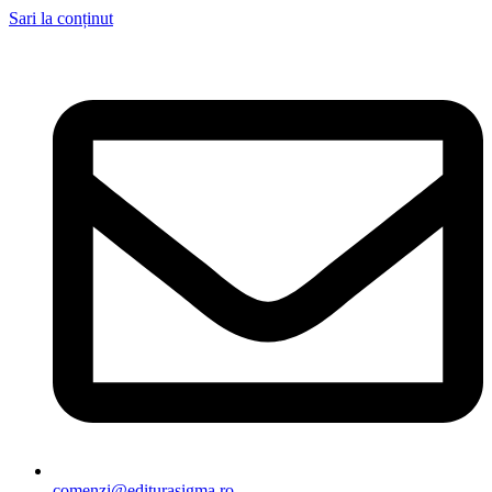
Sari la conținut
comenzi@editurasigma.ro