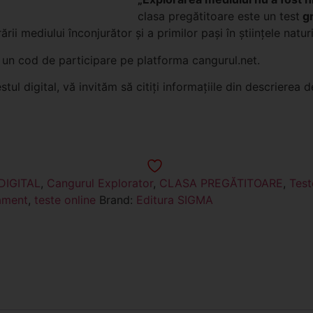
clasa a V-a
clasa pregătitoare este un test
gr
clasa a VI-a
ii mediului înconjurător şi a primilor paşi în ştiinţele naturi
clasa a VII-a
mi un cod de participare pe platforma cangurul.net.
clasa a VIII-a
tul digital, vă invităm să citiți informațiile din descrierea d
clasa a IX-a
clasa a X-a
clasa a XI-a
clasa a XII-a
IGITAL
,
Cangurul Explorator
,
CLASA PREGĂTITOARE
,
Test
ament
,
teste online
Brand:
Editura SIGMA