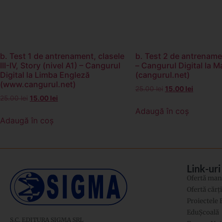
b. Test 1 de antrenament, clasele
b. Test 2 de antrenamen
III-IV, Story (nivel A1) – Cangurul
– Cangurul Digital la 
Digital la Limba Engleză
(cangurul.net)
(www.cangurul.net)
25.00
lei
15.00
lei
25.00
lei
15.00
lei
Adaugă în coș
Adaugă în coș
Link-uri
Ofertă manu
Ofertă cărț
Proiectele
EduȘcoală
S.C. EDITURA SIGMA SRL