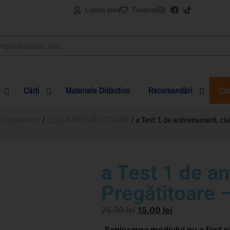
Contul meu
Favorite
Cărţi
Materiale Didactice
Recomandări
Can
l Explorator
/
CLASA PREGĂTITOARE
/ a Test 1 de antrenament, cl
clasa I
clasa a II-a
a Test 1 de a
clasa a III-a
Pregătitoare 
clasa a IV-a
25.00
lei
15.00
lei
„Explorarea mediului nu a fost 