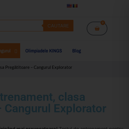
0
CAUTARE
gurul
Olimpiadele KINGS
Blog
asa Pregătitoare – Cangurul Explorator
ntrenament, clasa
– Cangurul Explorator
nicicând mai provocatoare!
Testul de antrenament pentru