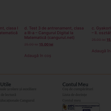
t, clasa I
d. Test 3 de antrenament, clasa
c. Gyakorl
Matematică
a III-a – Cangurul Digital la
– II. oszt
Matematică (cangurul.net)
25.00
lei
15
25.00
lei
15.00
lei
Adaugă în
Adaugă în coș
 Utile
Contul Meu
ale şcolare şi auxiliare
Coș de cumpărături
i de lectură
Lista de dorințe
 Educaţionale Cangurul
Contul meu