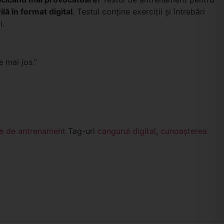
ilă în format digital
. Testul conţine exerciţii şi întrebări
i.
e mai jos.”
e de antrenament
Tag-uri
cangurul digital
,
cunoașterea