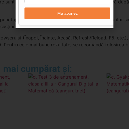
re sunt cheltuite din timpul de răspuns. Menționăm că după 
Ma abonez
 punctajul obţinut şi analiza personalizată a răspunsurilor s
susținerea testului.
wserului (Înapoi, Înainte, Acasă, Refresh/Reload, F5, etc.), 
). Pentru cele mai bune rezultate, se recomandă folosirea 
 mai cumpărat și: