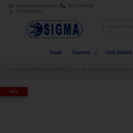
comenzi@editurasigma.ro
021.2434052
0758.044.825
Acasă
Examene
Carte Şcolară
Acasă
/
CANGURUL DIGITAL
/
Teste de antrenament
/
Canguru
-40%