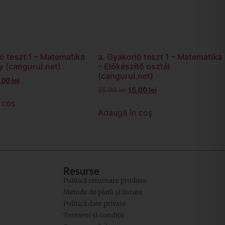
ó teszt 1 – Matematika
a. Gyakorló teszt 1 – Matematika
ály (cangurul.net)
– Előkészítő osztál
(cangurul.net)
.00
lei
25.00
lei
15.00
lei
 coș
Adaugă în coș
Resurse
Politică returnare produse
Metode de plată și livrare
Politică date private
Termeni și condiții