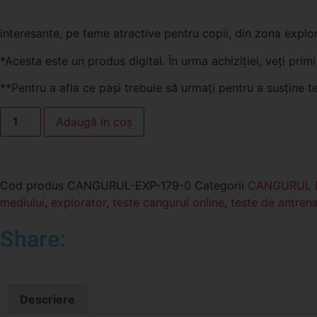
interesante, pe teme atractive pentru copii, din zona explorăr
*Acesta este un produs digital. În urma achiziției, veți pri
**Pentru a afla ce pași trebuie să urmați pentru a susține tes
Adaugă în coș
Cod produs
CANGURUL-EXP-179-0
Categorii
CANGURUL D
mediului
,
explorator
,
teste cangurul online
,
teste de antren
Share:
Descriere