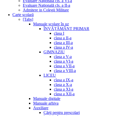
Evaluare Naţională cls. a VI-a
Evaluare Naţională cls. a II-a
Admitere in Colegii Militare
Carte şcolară
[Tabs]
Manuale şcolare în uz
ÎNVĂȚĂMÂNT PRIMAR
clasa I
clasa a II-a
clasa a III-a
clasa a IV-a
GIMNAZIU
clasa a V-a
clasa a VI-a
clasa a VII-a
clasa a VIII-a
LICEU
clasa a IX-a
clasa a X-a
clasa a XI-a
clasa a XII-a
Manuale digitale
Manuale arhiva
Auxiliare
Cărţi pentru preşcolari