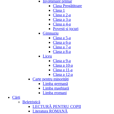
Invățământ primar
Clasa Pregătitoare
Clasa 1
Clasa a 2-a
Clasa a 3-a
Clasa a 4-a
Povesti si jocuri
Gimnaziu
Clasa a 5-a
Clasa a 6-a
Clasa a 7-a
Clasa a 8-a
Liceu
Clasa a 9-a
Clasa a 10-a
Clasa a 11-a
Clasa a 12-a
Carte pentru minorităţi
Limba germană
Limba maghiară
Limba rromani
Cărţi
Beletristică
LECTURĂ PENTRU COPII
Literatura ROMANĂ