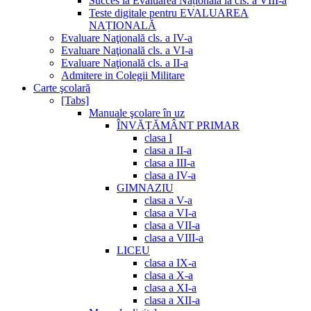
Succes la Evaluarea Națională la cls. a VIII-a
Teste digitale pentru EVALUAREA
NAȚIONALĂ
Evaluare Naţională cls. a IV-a
Evaluare Naţională cls. a VI-a
Evaluare Naţională cls. a II-a
Admitere in Colegii Militare
Carte şcolară
[Tabs]
Manuale şcolare în uz
ÎNVĂȚĂMÂNT PRIMAR
clasa I
clasa a II-a
clasa a III-a
clasa a IV-a
GIMNAZIU
clasa a V-a
clasa a VI-a
clasa a VII-a
clasa a VIII-a
LICEU
clasa a IX-a
clasa a X-a
clasa a XI-a
clasa a XII-a