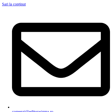
Sari la conținut
comenzi@editurasigma.ro