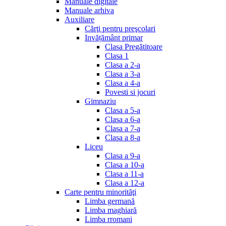
Manuale digitale
Manuale arhiva
Auxiliare
Cărţi pentru preşcolari
Invățământ primar
Clasa Pregătitoare
Clasa 1
Clasa a 2-a
Clasa a 3-a
Clasa a 4-a
Povesti si jocuri
Gimnaziu
Clasa a 5-a
Clasa a 6-a
Clasa a 7-a
Clasa a 8-a
Liceu
Clasa a 9-a
Clasa a 10-a
Clasa a 11-a
Clasa a 12-a
Carte pentru minorităţi
Limba germană
Limba maghiară
Limba rromani