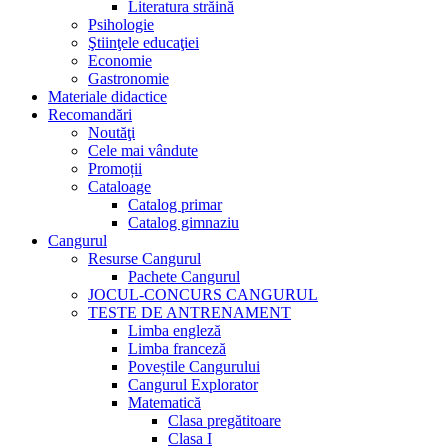
Literatura străină
Psihologie
Ştiinţele educaţiei
Economie
Gastronomie
Materiale didactice
Recomandări
Noutăţi
Cele mai vândute
Promoții
Cataloage
Catalog primar
Catalog gimnaziu
Cangurul
Resurse Cangurul
Pachete Cangurul
JOCUL-CONCURS CANGURUL
TESTE DE ANTRENAMENT
Limba engleză
Limba franceză
Poveștile Cangurului
Cangurul Explorator
Matematică
Clasa pregătitoare
Clasa I