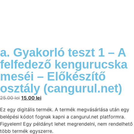
a. Gyakorló teszt 1 – A
felfedező kengurucska
meséi – Előkészítő
osztály (cangurul.net)
25.00
lei
15.00
lei
Ez egy digitális termék. A termék megvásárlása után egy
belépési kódot fognak kapni a cangurul.net platformra.
Figyelem! Egy példányt lehet megrendelni, nem rendelhető
több termék egyszerre.