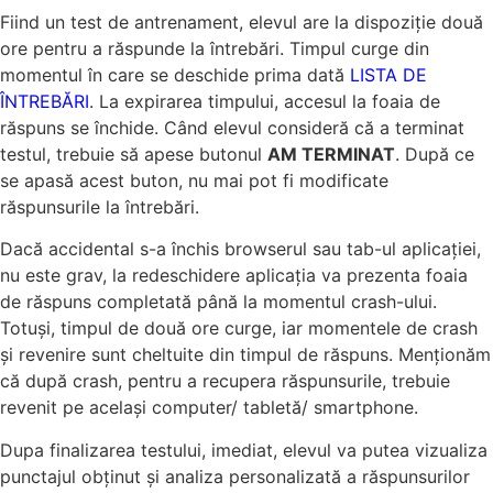
Fiind un test de antrenament, elevul are la dispoziție două
ore pentru a răspunde la întrebări. Timpul curge din
momentul în care se deschide prima dată
LISTA DE
ÎNTREBĂRI
. La expirarea timpului, accesul la foaia de
răspuns se închide. Când elevul consideră că a terminat
testul, trebuie să apese butonul
AM TERMINAT
. După ce
se apasă acest buton, nu mai pot fi modificate
răspunsurile la întrebări.
Dacă accidental s-a închis browserul sau tab-ul aplicației,
nu este grav, la redeschidere aplicația va prezenta foaia
de răspuns completată până la momentul crash-ului.
Totuși, timpul de două ore curge, iar momentele de crash
și revenire sunt cheltuite din timpul de răspuns. Menționăm
că după crash, pentru a recupera răspunsurile, trebuie
revenit pe același computer/ tabletă/ smartphone.
Dupa finalizarea testului, imediat, elevul va putea vizualiza
punctajul obţinut şi analiza personalizată a răspunsurilor