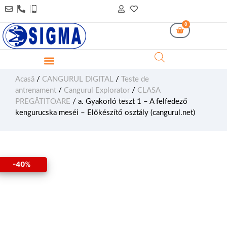
0
Acasă
/
CANGURUL DIGITAL
/
Teste de
antrenament
/
Cangurul Explorator
/
CLASA
PREGĂTITOARE
/ a. Gyakorló teszt 1 – A felfedező
kengurucska meséi – Előkészítő osztály (cangurul.net)
-40%