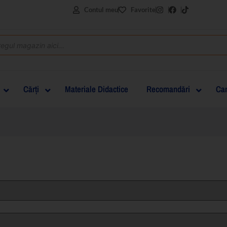
Contul meu
Favorite
Cărţi
Materiale Didactice
Recomandări
Can
clasa I
clasa a II-a
clasa a III-a
clasa a IV-a