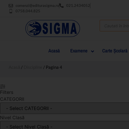
comenzi@editurasigma.ro
021.2434052
0758.044.825
Acasă
Examene
Carte Şcolară
Acasă
/
Discipline
/ Pagina 4
Filters
CATEGORII
Nivel Clasă