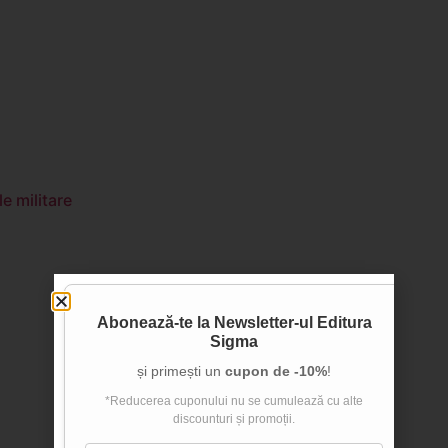
 militare
Abonează-te la
Newsletter-ul Editura
Sigma
și primești un
cupon de -10%
!
*Reducerea cuponului nu se cumulează cu alte
discounturi și promoții.