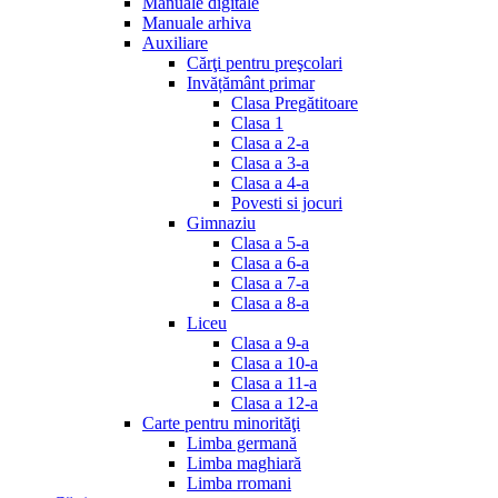
Manuale digitale
Manuale arhiva
Auxiliare
Cărţi pentru preşcolari
Invățământ primar
Clasa Pregătitoare
Clasa 1
Clasa a 2-a
Clasa a 3-a
Clasa a 4-a
Povesti si jocuri
Gimnaziu
Clasa a 5-a
Clasa a 6-a
Clasa a 7-a
Clasa a 8-a
Liceu
Clasa a 9-a
Clasa a 10-a
Clasa a 11-a
Clasa a 12-a
Carte pentru minorităţi
Limba germană
Limba maghiară
Limba rromani