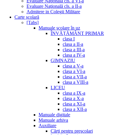
Evaluare Naţională cls. a VI-a
Evaluare Naţională cls. a II-a
Admitere in Colegii Militare
Carte şcolară
[Tabs]
Manuale şcolare în uz
ÎNVĂȚĂMÂNT PRIMAR
clasa I
clasa a II-a
clasa a III-a
clasa a IV-a
GIMNAZIU
clasa a V-a
clasa a VI-a
clasa a VII-a
clasa a VIII-a
LICEU
clasa a IX-a
clasa a X-a
clasa a XI-a
clasa a XII-a
Manuale digitale
Manuale arhiva
Auxiliare
Cărţi pentru preşcolari