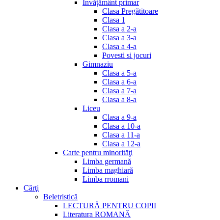
Invățământ primar
Clasa Pregătitoare
Clasa 1
Clasa a 2-a
Clasa a 3-a
Clasa a 4-a
Povesti si jocuri
Gimnaziu
Clasa a 5-a
Clasa a 6-a
Clasa a 7-a
Clasa a 8-a
Liceu
Clasa a 9-a
Clasa a 10-a
Clasa a 11-a
Clasa a 12-a
Carte pentru minorităţi
Limba germană
Limba maghiară
Limba rromani
Cărţi
Beletristică
LECTURĂ PENTRU COPII
Literatura ROMANĂ