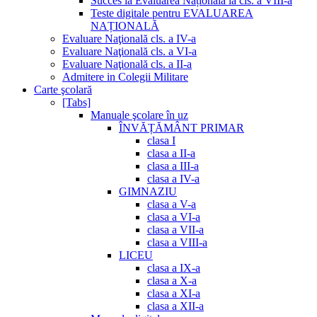
Succes la Evaluarea Națională la cls. a VIII-a
Teste digitale pentru EVALUAREA
NAȚIONALĂ
Evaluare Naţională cls. a IV-a
Evaluare Naţională cls. a VI-a
Evaluare Naţională cls. a II-a
Admitere in Colegii Militare
Carte şcolară
[Tabs]
Manuale şcolare în uz
ÎNVĂȚĂMÂNT PRIMAR
clasa I
clasa a II-a
clasa a III-a
clasa a IV-a
GIMNAZIU
clasa a V-a
clasa a VI-a
clasa a VII-a
clasa a VIII-a
LICEU
clasa a IX-a
clasa a X-a
clasa a XI-a
clasa a XII-a