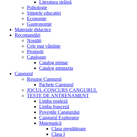
Literatura străină
Psihologie
Ştiinţele educaţiei
Economie
Gastronomie
Materiale didactice
Recomandări
Noutăţi
Cele mai vândute
Promoții
Cataloage
Catalog primar
Catalog gimnaziu
Cangurul
Resurse Cangurul
Pachete Cangurul
JOCUL-CONCURS CANGURUL
TESTE DE ANTRENAMENT
Limba engleză
Limba franceză
Poveștile Cangurului
Cangurul Explorator
Matematică
Clasa pregătitoare
Clasa I