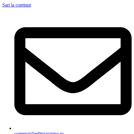
Sari la conținut
comenzi@editurasigma.ro