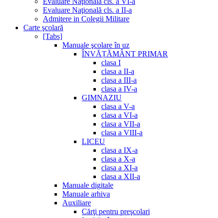
Evaluare Naţională cls. a VI-a
Evaluare Naţională cls. a II-a
Admitere in Colegii Militare
Carte şcolară
[Tabs]
Manuale şcolare în uz
ÎNVĂȚĂMÂNT PRIMAR
clasa I
clasa a II-a
clasa a III-a
clasa a IV-a
GIMNAZIU
clasa a V-a
clasa a VI-a
clasa a VII-a
clasa a VIII-a
LICEU
clasa a IX-a
clasa a X-a
clasa a XI-a
clasa a XII-a
Manuale digitale
Manuale arhiva
Auxiliare
Cărţi pentru preşcolari