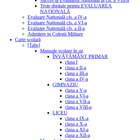
Succes la Evaluarea Națională la cls. a VIII-a
Teste digitale pentru EVALUAREA
NAȚIONALĂ
Evaluare Naţională cls. a IV-a
Evaluare Naţională cls. a VI-a
Evaluare Naţională cls. a II-a
Admitere in Colegii Militare
Carte şcolară
[Tabs]
Manuale şcolare în uz
ÎNVĂȚĂMÂNT PRIMAR
clasa I
clasa a II-a
clasa a III-a
clasa a IV-a
GIMNAZIU
clasa a V-a
clasa a VI-a
clasa a VII-a
clasa a VIII-a
LICEU
clasa a IX-a
clasa a X-a
clasa a XI-a
clasa a XII-a