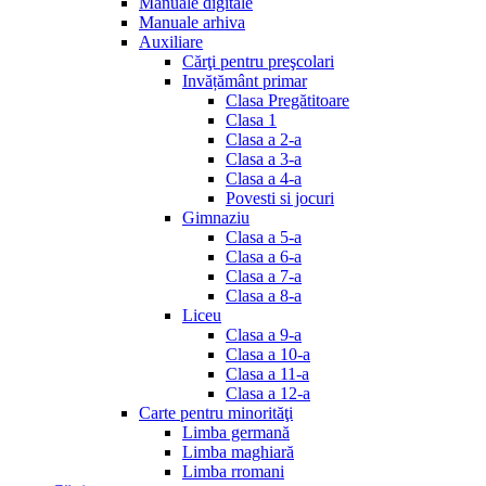
Manuale digitale
Manuale arhiva
Auxiliare
Cărţi pentru preşcolari
Invățământ primar
Clasa Pregătitoare
Clasa 1
Clasa a 2-a
Clasa a 3-a
Clasa a 4-a
Povesti si jocuri
Gimnaziu
Clasa a 5-a
Clasa a 6-a
Clasa a 7-a
Clasa a 8-a
Liceu
Clasa a 9-a
Clasa a 10-a
Clasa a 11-a
Clasa a 12-a
Carte pentru minorităţi
Limba germană
Limba maghiară
Limba rromani