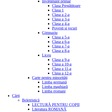
Invățământ primar
Clasa Pregătitoare
Clasa 1
Clasa a 2-a
Clasa a 3-a
Clasa a 4-a
Povesti si jocuri
Gimnaziu
Clasa a 5-a
Clasa a 6-a
Clasa a 7-a
Clasa a 8-a
Liceu
Clasa a 9-a
Clasa a 10-a
Clasa a 11-a
Clasa a 12-a
Carte pentru minorităţi
Limba germană
Limba maghiară
Limba rromani
Cărţi
Beletristică
LECTURĂ PENTRU COPII
Literatura ROMANĂ