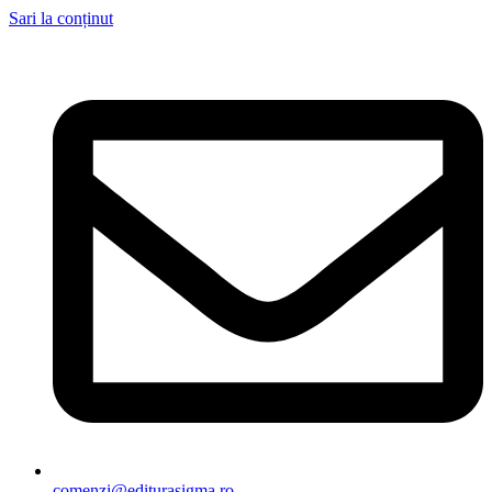
Sari la conținut
comenzi@editurasigma.ro