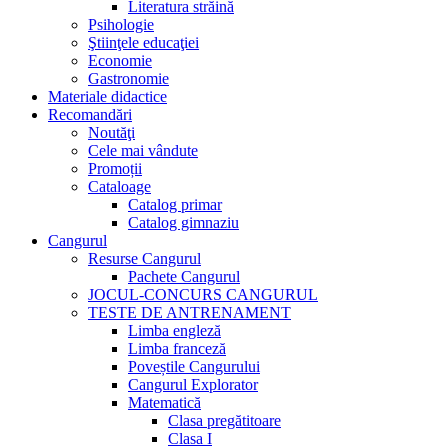
Literatura străină
Psihologie
Ştiinţele educaţiei
Economie
Gastronomie
Materiale didactice
Recomandări
Noutăţi
Cele mai vândute
Promoții
Cataloage
Catalog primar
Catalog gimnaziu
Cangurul
Resurse Cangurul
Pachete Cangurul
JOCUL-CONCURS CANGURUL
TESTE DE ANTRENAMENT
Limba engleză
Limba franceză
Poveștile Cangurului
Cangurul Explorator
Matematică
Clasa pregătitoare
Clasa I