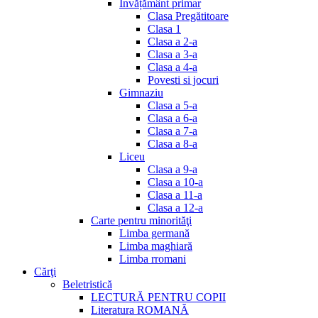
Invățământ primar
Clasa Pregătitoare
Clasa 1
Clasa a 2-a
Clasa a 3-a
Clasa a 4-a
Povesti si jocuri
Gimnaziu
Clasa a 5-a
Clasa a 6-a
Clasa a 7-a
Clasa a 8-a
Liceu
Clasa a 9-a
Clasa a 10-a
Clasa a 11-a
Clasa a 12-a
Carte pentru minorităţi
Limba germană
Limba maghiară
Limba rromani
Cărţi
Beletristică
LECTURĂ PENTRU COPII
Literatura ROMANĂ