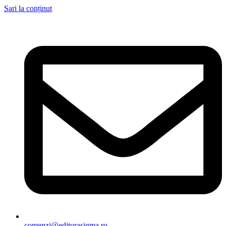
Sari la conținut
comenzi@editurasigma.ro