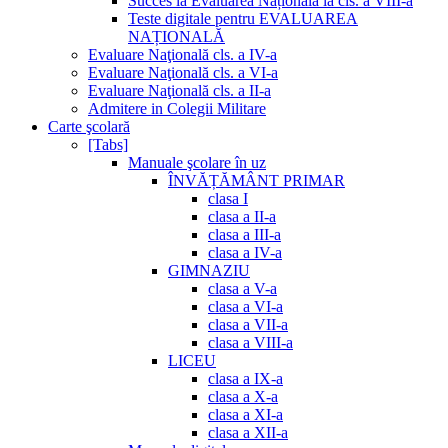
Succes la Evaluarea Națională la cls. a VIII-a
Teste digitale pentru EVALUAREA
NAȚIONALĂ
Evaluare Naţională cls. a IV-a
Evaluare Naţională cls. a VI-a
Evaluare Naţională cls. a II-a
Admitere in Colegii Militare
Carte şcolară
[Tabs]
Manuale şcolare în uz
ÎNVĂȚĂMÂNT PRIMAR
clasa I
clasa a II-a
clasa a III-a
clasa a IV-a
GIMNAZIU
clasa a V-a
clasa a VI-a
clasa a VII-a
clasa a VIII-a
LICEU
clasa a IX-a
clasa a X-a
clasa a XI-a
clasa a XII-a