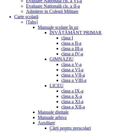
Evaluare Naţională cls. a VI-a
Evaluare Naţională cls. a II-a
Admitere in Colegii Militare
Carte şcolară
[Tabs]
Manuale şcolare în uz
ÎNVĂȚĂMÂNT PRIMAR
clasa I
clasa a II-a
clasa a III-a
clasa a IV-a
GIMNAZIU
clasa a V-a
clasa a VI-a
clasa a VII-a
clasa a VIII-a
LICEU
clasa a IX-a
clasa a X-a
clasa a XI-a
clasa a XII-a
Manuale digitale
Manuale arhiva
Auxiliare
Cărţi pentru preşcolari