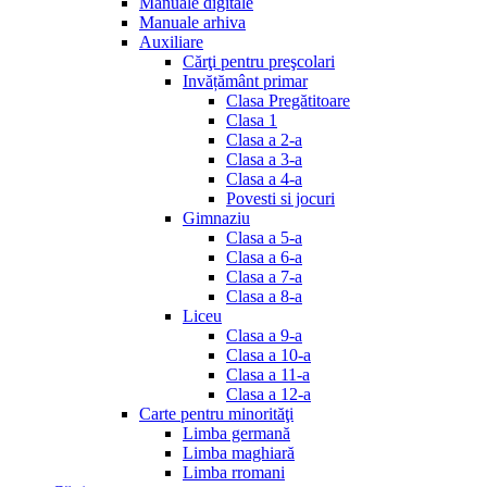
Manuale digitale
Manuale arhiva
Auxiliare
Cărţi pentru preşcolari
Invățământ primar
Clasa Pregătitoare
Clasa 1
Clasa a 2-a
Clasa a 3-a
Clasa a 4-a
Povesti si jocuri
Gimnaziu
Clasa a 5-a
Clasa a 6-a
Clasa a 7-a
Clasa a 8-a
Liceu
Clasa a 9-a
Clasa a 10-a
Clasa a 11-a
Clasa a 12-a
Carte pentru minorităţi
Limba germană
Limba maghiară
Limba rromani