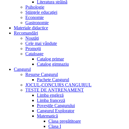
Literatura străină
Psihologie
Ştiinţele educaţiei
Economie
Gastronomie
Materiale didactice
Recomandări
Noutăţi
Cele mai vândute
Promoții
Cataloage
Catalog primar
Catalog gimnaziu
Cangurul
Resurse Cangurul
Pachete Cangurul
JOCUL-CONCURS CANGURUL
TESTE DE ANTRENAMENT
Limba engleză
Limba franceză
Poveștile Cangurului
Cangurul Explorator
Matematică
Clasa pregătitoare
Clasa I