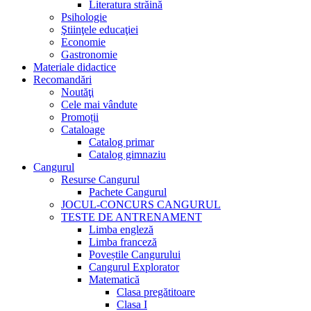
Literatura străină
Psihologie
Ştiinţele educaţiei
Economie
Gastronomie
Materiale didactice
Recomandări
Noutăţi
Cele mai vândute
Promoții
Cataloage
Catalog primar
Catalog gimnaziu
Cangurul
Resurse Cangurul
Pachete Cangurul
JOCUL-CONCURS CANGURUL
TESTE DE ANTRENAMENT
Limba engleză
Limba franceză
Poveștile Cangurului
Cangurul Explorator
Matematică
Clasa pregătitoare
Clasa I