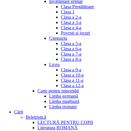
Invățământ primar
Clasa Pregătitoare
Clasa 1
Clasa a 2-a
Clasa a 3-a
Clasa a 4-a
Povesti si jocuri
Gimnaziu
Clasa a 5-a
Clasa a 6-a
Clasa a 7-a
Clasa a 8-a
Liceu
Clasa a 9-a
Clasa a 10-a
Clasa a 11-a
Clasa a 12-a
Carte pentru minorităţi
Limba germană
Limba maghiară
Limba rromani
Cărţi
Beletristică
LECTURĂ PENTRU COPII
Literatura ROMANĂ