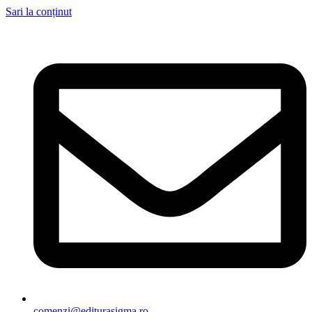
Sari la conținut
comenzi@editurasigma.ro