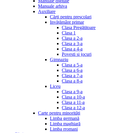
Manuale digitale
Manuale arhiva
Auxiliare
Cărţi pentru preşcolari
Invățământ primar
Clasa Pregătitoare
Clasa 1
Clasa a 2-a
Clasa a 3-a
Clasa a 4-a
Povesti si jocuri
Gimnaziu
Clasa a 5-a
Clasa a 6-a
Clasa a 7-a
Clasa a 8-a
Liceu
Clasa a 9-a
Clasa a 10-a
Clasa a 11-a
Clasa a 12-a
Carte pentru minorităţi
Limba germană
Limba maghiară
Limba rromani