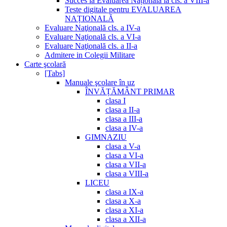
Succes la Evaluarea Națională la cls. a VIII-a
Teste digitale pentru EVALUAREA
NAȚIONALĂ
Evaluare Naţională cls. a IV-a
Evaluare Naţională cls. a VI-a
Evaluare Naţională cls. a II-a
Admitere in Colegii Militare
Carte şcolară
[Tabs]
Manuale şcolare în uz
ÎNVĂȚĂMÂNT PRIMAR
clasa I
clasa a II-a
clasa a III-a
clasa a IV-a
GIMNAZIU
clasa a V-a
clasa a VI-a
clasa a VII-a
clasa a VIII-a
LICEU
clasa a IX-a
clasa a X-a
clasa a XI-a
clasa a XII-a