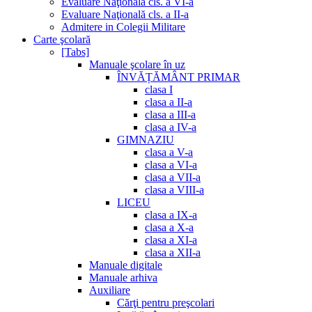
Evaluare Naţională cls. a VI-a
Evaluare Naţională cls. a II-a
Admitere in Colegii Militare
Carte şcolară
[Tabs]
Manuale şcolare în uz
ÎNVĂȚĂMÂNT PRIMAR
clasa I
clasa a II-a
clasa a III-a
clasa a IV-a
GIMNAZIU
clasa a V-a
clasa a VI-a
clasa a VII-a
clasa a VIII-a
LICEU
clasa a IX-a
clasa a X-a
clasa a XI-a
clasa a XII-a
Manuale digitale
Manuale arhiva
Auxiliare
Cărţi pentru preşcolari