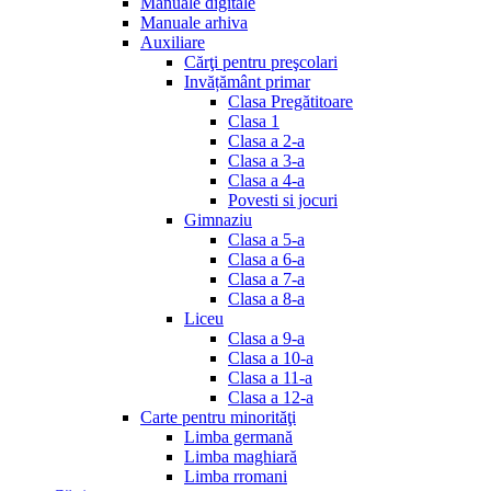
Manuale digitale
Manuale arhiva
Auxiliare
Cărţi pentru preşcolari
Invățământ primar
Clasa Pregătitoare
Clasa 1
Clasa a 2-a
Clasa a 3-a
Clasa a 4-a
Povesti si jocuri
Gimnaziu
Clasa a 5-a
Clasa a 6-a
Clasa a 7-a
Clasa a 8-a
Liceu
Clasa a 9-a
Clasa a 10-a
Clasa a 11-a
Clasa a 12-a
Carte pentru minorităţi
Limba germană
Limba maghiară
Limba rromani