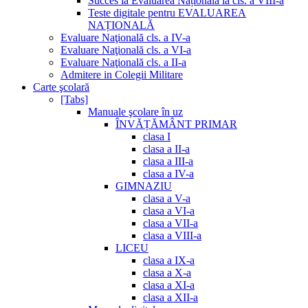
Succes la Evaluarea Națională la cls. a VIII-a
Teste digitale pentru EVALUAREA
NAȚIONALĂ
Evaluare Naţională cls. a IV-a
Evaluare Naţională cls. a VI-a
Evaluare Naţională cls. a II-a
Admitere in Colegii Militare
Carte şcolară
[Tabs]
Manuale şcolare în uz
ÎNVĂȚĂMÂNT PRIMAR
clasa I
clasa a II-a
clasa a III-a
clasa a IV-a
GIMNAZIU
clasa a V-a
clasa a VI-a
clasa a VII-a
clasa a VIII-a
LICEU
clasa a IX-a
clasa a X-a
clasa a XI-a
clasa a XII-a