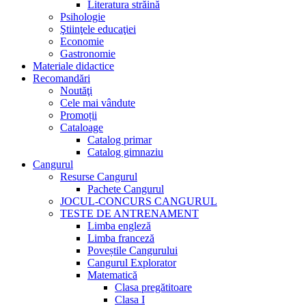
Literatura străină
Psihologie
Ştiinţele educaţiei
Economie
Gastronomie
Materiale didactice
Recomandări
Noutăţi
Cele mai vândute
Promoții
Cataloage
Catalog primar
Catalog gimnaziu
Cangurul
Resurse Cangurul
Pachete Cangurul
JOCUL-CONCURS CANGURUL
TESTE DE ANTRENAMENT
Limba engleză
Limba franceză
Poveștile Cangurului
Cangurul Explorator
Matematică
Clasa pregătitoare
Clasa I