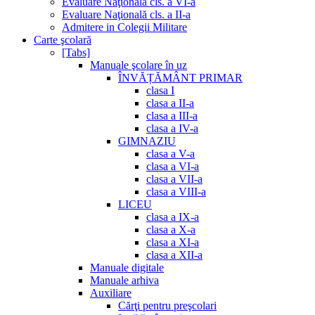
Evaluare Naţională cls. a VI-a
Evaluare Naţională cls. a II-a
Admitere in Colegii Militare
Carte şcolară
[Tabs]
Manuale şcolare în uz
ÎNVĂȚĂMÂNT PRIMAR
clasa I
clasa a II-a
clasa a III-a
clasa a IV-a
GIMNAZIU
clasa a V-a
clasa a VI-a
clasa a VII-a
clasa a VIII-a
LICEU
clasa a IX-a
clasa a X-a
clasa a XI-a
clasa a XII-a
Manuale digitale
Manuale arhiva
Auxiliare
Cărţi pentru preşcolari