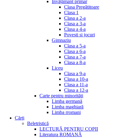
Invățământ primar
Clasa Pregătitoare
Clasa 1
Clasa a 2-a
Clasa a 3-a
Clasa a 4-a
Povesti si jocuri
Gimnaziu
Clasa a 5-a
Clasa a 6-a
Clasa a 7-a
Clasa a 8-a
Liceu
Clasa a 9-a
Clasa a 10-a
Clasa a 11-a
Clasa a 12-a
Carte pentru minorităţi
Limba germană
Limba maghiară
Limba rromani
Cărţi
Beletristică
LECTURĂ PENTRU COPII
Literatura ROMANĂ