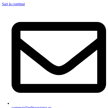
Sari la conținut
comenzi@editurasigma.ro