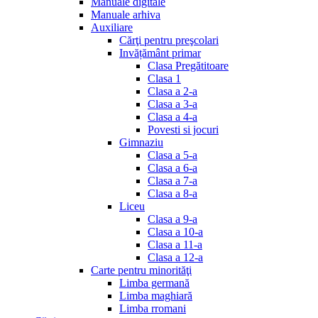
Manuale digitale
Manuale arhiva
Auxiliare
Cărţi pentru preşcolari
Invățământ primar
Clasa Pregătitoare
Clasa 1
Clasa a 2-a
Clasa a 3-a
Clasa a 4-a
Povesti si jocuri
Gimnaziu
Clasa a 5-a
Clasa a 6-a
Clasa a 7-a
Clasa a 8-a
Liceu
Clasa a 9-a
Clasa a 10-a
Clasa a 11-a
Clasa a 12-a
Carte pentru minorităţi
Limba germană
Limba maghiară
Limba rromani