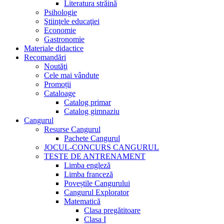
Literatura străină
Psihologie
Ştiinţele educaţiei
Economie
Gastronomie
Materiale didactice
Recomandări
Noutăţi
Cele mai vândute
Promoții
Cataloage
Catalog primar
Catalog gimnaziu
Cangurul
Resurse Cangurul
Pachete Cangurul
JOCUL-CONCURS CANGURUL
TESTE DE ANTRENAMENT
Limba engleză
Limba franceză
Poveștile Cangurului
Cangurul Explorator
Matematică
Clasa pregătitoare
Clasa I