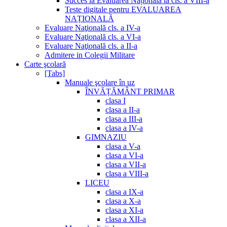
Succes la Evaluarea Națională la cls. a VIII-a
Teste digitale pentru EVALUAREA
NAȚIONALĂ
Evaluare Naţională cls. a IV-a
Evaluare Naţională cls. a VI-a
Evaluare Naţională cls. a II-a
Admitere in Colegii Militare
Carte şcolară
[Tabs]
Manuale şcolare în uz
ÎNVĂȚĂMÂNT PRIMAR
clasa I
clasa a II-a
clasa a III-a
clasa a IV-a
GIMNAZIU
clasa a V-a
clasa a VI-a
clasa a VII-a
clasa a VIII-a
LICEU
clasa a IX-a
clasa a X-a
clasa a XI-a
clasa a XII-a