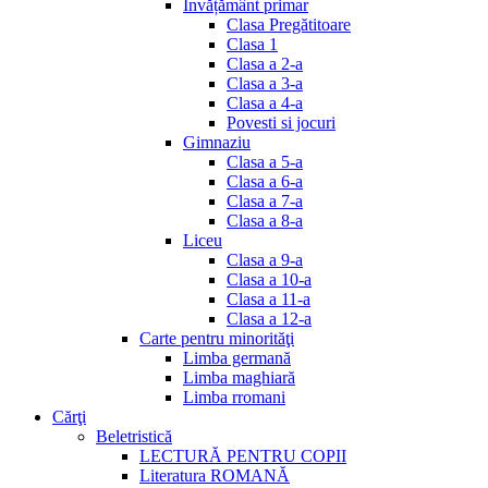
Invățământ primar
Clasa Pregătitoare
Clasa 1
Clasa a 2-a
Clasa a 3-a
Clasa a 4-a
Povesti si jocuri
Gimnaziu
Clasa a 5-a
Clasa a 6-a
Clasa a 7-a
Clasa a 8-a
Liceu
Clasa a 9-a
Clasa a 10-a
Clasa a 11-a
Clasa a 12-a
Carte pentru minorităţi
Limba germană
Limba maghiară
Limba rromani
Cărţi
Beletristică
LECTURĂ PENTRU COPII
Literatura ROMANĂ