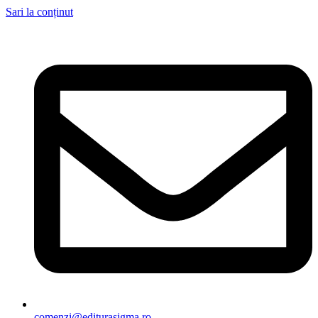
Sari la conținut
comenzi@editurasigma.ro