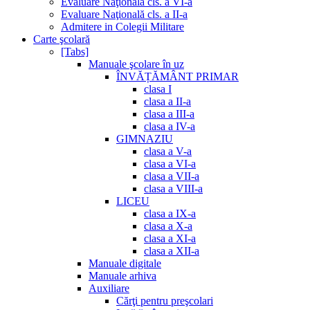
Evaluare Naţională cls. a VI-a
Evaluare Naţională cls. a II-a
Admitere in Colegii Militare
Carte şcolară
[Tabs]
Manuale şcolare în uz
ÎNVĂȚĂMÂNT PRIMAR
clasa I
clasa a II-a
clasa a III-a
clasa a IV-a
GIMNAZIU
clasa a V-a
clasa a VI-a
clasa a VII-a
clasa a VIII-a
LICEU
clasa a IX-a
clasa a X-a
clasa a XI-a
clasa a XII-a
Manuale digitale
Manuale arhiva
Auxiliare
Cărţi pentru preşcolari