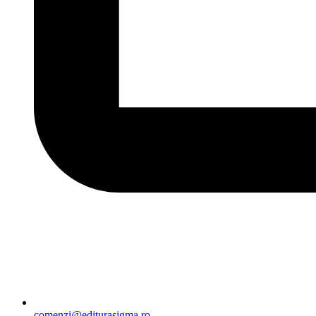
comenzi@editurasigma.ro