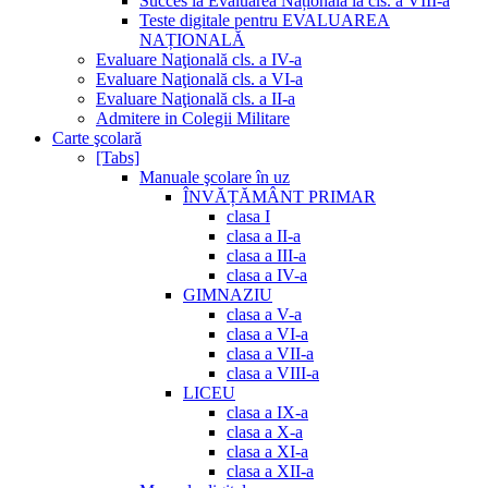
Succes la Evaluarea Națională la cls. a VIII-a
Teste digitale pentru EVALUAREA
NAȚIONALĂ
Evaluare Naţională cls. a IV-a
Evaluare Naţională cls. a VI-a
Evaluare Naţională cls. a II-a
Admitere in Colegii Militare
Carte şcolară
[Tabs]
Manuale şcolare în uz
ÎNVĂȚĂMÂNT PRIMAR
clasa I
clasa a II-a
clasa a III-a
clasa a IV-a
GIMNAZIU
clasa a V-a
clasa a VI-a
clasa a VII-a
clasa a VIII-a
LICEU
clasa a IX-a
clasa a X-a
clasa a XI-a
clasa a XII-a