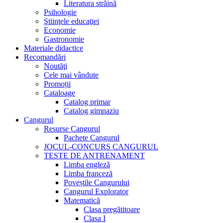
Literatura străină
Psihologie
Ştiinţele educaţiei
Economie
Gastronomie
Materiale didactice
Recomandări
Noutăţi
Cele mai vândute
Promoții
Cataloage
Catalog primar
Catalog gimnaziu
Cangurul
Resurse Cangurul
Pachete Cangurul
JOCUL-CONCURS CANGURUL
TESTE DE ANTRENAMENT
Limba engleză
Limba franceză
Poveștile Cangurului
Cangurul Explorator
Matematică
Clasa pregătitoare
Clasa I