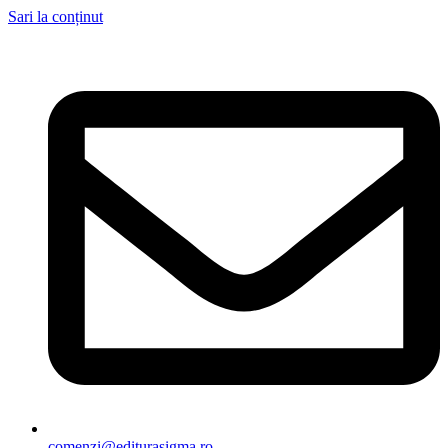
Sari la conținut
comenzi@editurasigma.ro