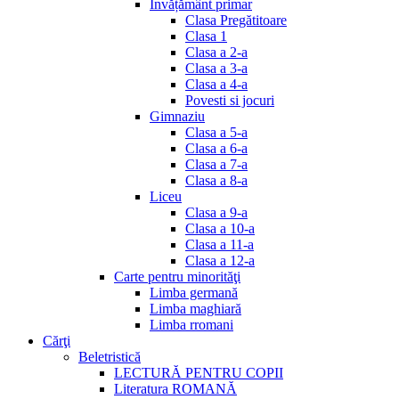
Invățământ primar
Clasa Pregătitoare
Clasa 1
Clasa a 2-a
Clasa a 3-a
Clasa a 4-a
Povesti si jocuri
Gimnaziu
Clasa a 5-a
Clasa a 6-a
Clasa a 7-a
Clasa a 8-a
Liceu
Clasa a 9-a
Clasa a 10-a
Clasa a 11-a
Clasa a 12-a
Carte pentru minorităţi
Limba germană
Limba maghiară
Limba rromani
Cărţi
Beletristică
LECTURĂ PENTRU COPII
Literatura ROMANĂ