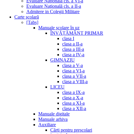
Evaluare Naţională cls. a VI-a
Evaluare Naţională cls. a II-a
Admitere in Colegii Militare
Carte şcolară
[Tabs]
Manuale şcolare în uz
ÎNVĂȚĂMÂNT PRIMAR
clasa I
clasa a II-a
clasa a III-a
clasa a IV-a
GIMNAZIU
clasa a V-a
clasa a VI-a
clasa a VII-a
clasa a VIII-a
LICEU
clasa a IX-a
clasa a X-a
clasa a XI-a
clasa a XII-a
Manuale digitale
Manuale arhiva
Auxiliare
Cărţi pentru preşcolari