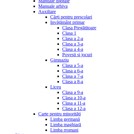
Manuale digitale
Manuale arhiva
Auxiliare
Cărţi pentru preşcolari
Invățământ primar
Clasa Pregătitoare
Clasa 1
Clasa a 2-a
Clasa a 3-a
Clasa a 4-a
Povesti si jocuri
Gimnaziu
Clasa a 5-a
Clasa a 6-a
Clasa a 7-a
Clasa a 8-a
Liceu
Clasa a 9-a
Clasa a 10-a
Clasa a 11-a
Clasa a 12-a
Carte pentru minorităţi
Limba germană
Limba maghiară
Limba rromani